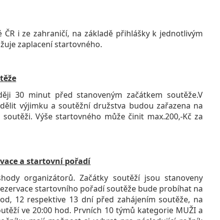
R i ze zahraničí, na základě přihlášky k jednotlivým
ažuje zaplacení startovného.
utěže
ději 30 minut před stanoveným začátkem soutěže.V
lit výjimku a soutěžní družstva budou zařazena na
 k soutěži. Výše startovného může činit max.200,-Kč za
rvace a startovní pořadí
hody organizátorů. Začátky soutěží jsou stanoveny
 Rezervace startovního pořadí soutěže bude probíhat na
hod, 12 respektive 13 dní před zahájením soutěže, na
utěží ve 20:00 hod. Prvních 10 týmů kategorie MUŽI a