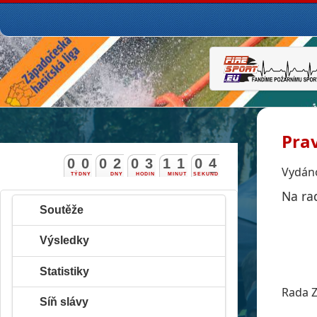
Prav
0
0
0
2
0
3
1
1
0
3
Vydáno
4
TÝDNY
DNY
HODIN
MINUT
SEKUND
Na ra
Soutěže
Výsledky
Statistiky
Rada Z
Síň slávy