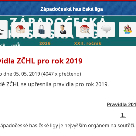
Západočeská hasičská liga
idla ZČHL pro rok 2019
 dne 05. 05. 2019 (4047 x přečteno)
dě ZČHL se upřesnila pravidla pro rok 2019.
Pravidla 20
I.
ápadočeské hasičské ligy je nejvyšším orgánem na soutěži.