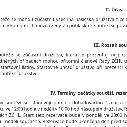
II. Účast
e se mohou zúčastnit všechna hasičská družstva z celé Č
ím v kategoriích muži a ženy. Za přihlášku k soutěži se pov
III. Rozsah so
že se zúčastní družstva, která se prezentují nejpoz
dněných případech mohou přítomní členové Rady ZČHL udě
startovní listiny. Startovné uhradí družstvo při prezenci
soutěžní družstvo
IV. Termíny, začátky soutěží, reze
ny soutěží se stanovují pomocí dohadovacího řízení a s
tu ve 12:00 hod a v neděli v 10:00 hod nástupem družstev.
ách ZČHL. Start této rezervace bude v pondělí ve 20:00 
 i neděli současně. Rezervace bude ukončena den před so