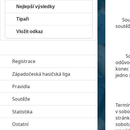
Nejlepší výsledky
Tipaři
Soutěž
soutěž
Vložit odkaz
Soutě
Registrace
odůvo
konec 
Západočeská hasičská liga
click to expand contents
jedno 
Pravidla
click to expand contents
Soutěže
click to expand contents
Termí
v sobo
Statistika
click to expand contents
stránk
sobotu
Ostatní
click to expand contents