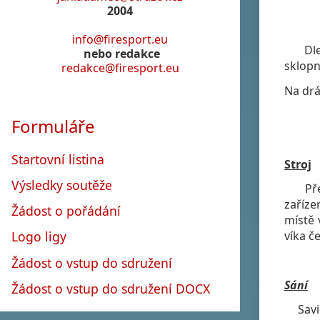
2004
info@firesport.eu
Dle p
nebo redakce
sklopn
redakce@firesport.eu
Na drá
Formuláře
Startovní listina
Stroj
Výsledky soutěže
Přeno
zaříze
Žádost o pořádání
místě 
víka č
Logo ligy
Žádost o vstup do sdružení
Sání
Žádost o vstup do sdružení DOCX
Savice