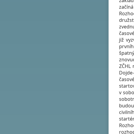
základ
začíná
Rozhod
družst
zvednu
časové
již vy
prvníh
špatný
znovuo
ZČHL n
Dojde-
časové
starto
v sobo
sobotn
budou 
civil
start
Rozhod
rozhod