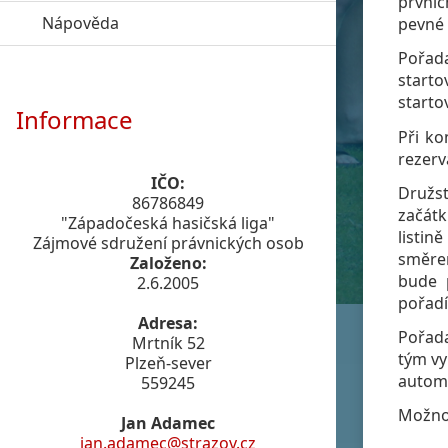
prvníc
Nápověda
click to expand contents
pevné 
Pořada
starto
starto
Informace
Při ko
rezerv
IČO:
Družst
86786849
začátk
"Západočeská hasičská liga"
listin
Zájmové sdružení právnických osob
směrem
Založeno:
bude 
2.6.2005
pořadí
Adresa:
Pořada
Mrtník 52
tým vy
Plzeň-sever
automa
559245
Možnos
Jan Adamec
jan.adamec@strazov.cz