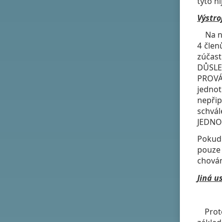
tyto n
Výstro
Na nás
4 člen
zúčas
DŮSLE
PROVÁ
jednot
nepřip
schvá
JEDNO
Pokud 
pouze 
chován
Jiná u
Protes