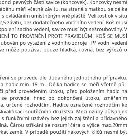
 konci pevných částí savice (koncovek). Koncovky nesmí
náběhu měří včetně závitu, na straně s matkou se délka
 s ovládáním umístněným vně pláště. Velikost ok v sítu
5 závitu, bez dodatečného vnitřního vedení. Koš musí
ojení sacího vedení, savice musí být sešroubovány. V
ENÍ TO PROVINĚNÍ PROTI PRAVIDLŮM. KOŠ SE MUSÍ
án po vytažení z vodního zdroje . Přívodní vedení
se může používat pouze hladká, rovná, bez výřezů o
ření se provede dle dodaného jednotného přípravku.
a hadic min. 19 m . Délka hadice se měří včetně půl-
dčí před provedením útoku, před položením hadic na
ic se provede ihned po dokončení útoku, změřením
va, určené rozhodčím. Hadice označené rozhodčím ke
skvalifikaci soutěžního družstva. Mezi ozuby půlspojek
 s funkčními uzávěry bez jejich zajištění a přídavného
elná. Čárou stříkání se rozumí čára o výšce max.20mm
kat země. V prípadě použití hákových klíčů nesmí být