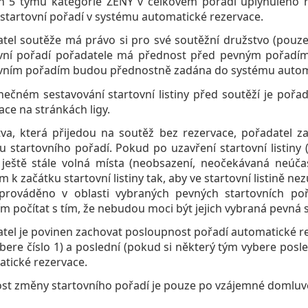
h 5 týmů kategorie ŽENY v celkovém pořadí uplynulého ro
startovní pořadí v systému automatické rezervace.
tel soutěže má právo si pro své soutěžní družstvo (pouze 
vní pořadí pořadatele má přednost před pevným pořadím
vním pořadím budou přednostně zadána do systému automa
nečném sestavování startovní listiny před soutěží je poř
ace na stránkách ligy.
va, která přijedou na soutěž bez rezervace, pořadatel za
u startovního pořadí. Pokud po uzavření startovní listin
ě ještě stále volná místa (neobsazení, neočekávaná neúča
 k začátku startovní listiny tak, aby ve startovní listině ne
prováděno v oblasti vybraných pevných startovních po
m počítat s tím, že nebudou moci být jejich vybraná pevná 
tel je povinen zachovat posloupnost pořadí automatické re
bere číslo 1) a poslední (pokud si některý tým vybere pos
tické rezervace.
t změny startovního pořadí je pouze po vzájemné domluvě