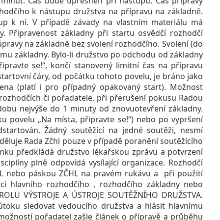
5 minut. Čas bude upřesněn při nástupu. Čas přípravy
zhodčího k nástupu družstva na přípravu na základně.
up k ní. V případě závady na vlastním materiálu má
 Připravenost základny při startu osvědčí rozhodčí
ravy na základně bez svolení rozhodčího. Svolení (do
ímu základny. Bylo-li družstvo po odchodu od základny
ipravte se!“, končí stanovený limitní čas na přípravu
startovní čáry, od počátku tohoto povelu, je bráno jako
na (platí i pro případný opakovaný start). Možnost
 rozhodčích či pořadatele, při přerušení pokusu Radou
obu nejvýše do 1 minuty od znovuotevření základny.
ku povelu „Na místa, připravte se!“) nebo po vypršení
startován. Žádný soutěžící na jedné soutěži, nesmí
uděluje Rada Zčhl pouze v případě poranění soutěžícího
imku předkládá družstvo lékařskou zprávu a potvrzení
sciplíny plně odpovídá vysílající organizace. Rozhodčí
ČHL nebo páskou ZČHL na pravém rukávu a při použití
ci hlavního rozhodčího , rozhodčího základny nebo
ROLU VÝSTROJE A ÚSTROJE SOUTĚŽNÍHO DRUŽSTVA.
toku sledovat vedoucího družstva a hlásit hlavnímu
ožností pořadatel zašle článek o přípravě a průběhu