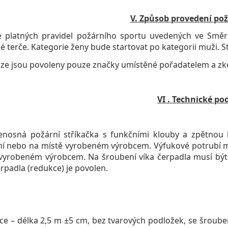
V. Způsob provedení po
latných pravidel požárního sportu uvedených ve Směrni
é terče. Kategorie ženy bude startovat po kategorii muži.
ze jsou povoleny pouze značky umístěné pořadatelem a z
VI . Technické p
sná požární stříkačka s funkčními klouby a zpětnou 
ní nebo na místě vyrobeném výrobcem. Výfukové potrubí 
vyrobeném výrobcem. Na šroubení víka čerpadla musí být 
erpadla (redukce) je povolen.
 – délka 2,5 m ±5 cm, bez tvarových podložek, se šroub