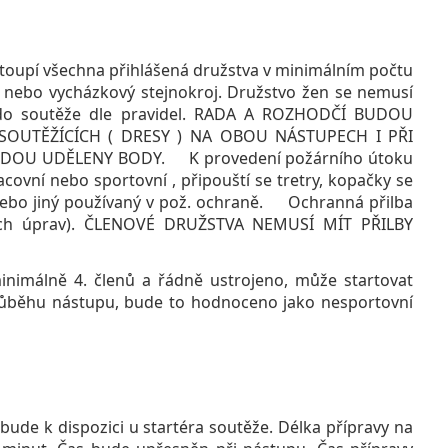
oupí všechna přihlášená družstva v minimálním počtu
ní nebo vycházkový stejnokroj. Družstvo žen se nemusí
it do soutěže dle pravidel. RADA A ROZHODČÍ BUDOU
OUTĚŽÍCÍCH ( DRESY ) NA OBOU NÁSTUPECH I PŘI
DOU UDĚLENY BODY. K provedení požárního útoku
ovní nebo sportovní , připouští se tretry, kopačky se
ebo jiný používaný v pož. ochraně. Ochranná přilba
čných úprav). ČLENOVÉ DRUŽSTVA NEMUSÍ MÍT PŘILBY
nimálně 4. členů a řádně ustrojeno, může startovat
růběhu nástupu, bude to hodnoceno jako nesportovní
ude k dispozici u startéra soutěže. Délka přípravy na