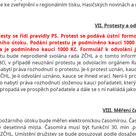
e ke zveřejnění v regionálním tisku, Hasičských novinách a 
VII. Protesty a o
esty se řídí pravidly PS. Protest se podává ústní fo
ního útoku. Podání protestu je podmíněno kaucí 100
a je podmíněno kaucí 1000 Kč. Formulář k odvolání j
tu bude neprodleně svolána rada ZČHL a o tomto inform
čí, v případě neuznání protestu je odvolacím orgánem R
abytí práva rozhodnutí o protestu. Je-li protest uznán, kau
ČHL. Je-li odvolání uznáno, kauce se ihned vrací. Není-li 
o nabytí práva rozhodnutí složenou kauci pořadateli, kter
propadá ve prospěch pořadatele a dále se s ní nakládá jak
VIII. Měření 
žárního útoku bude měřen elektronickou časomírou. Časo
ě desetinná místa. Časomíra musí být funkční 30. min .
ZČHL. Umístění družstev se bude posuzovat podle dosažen