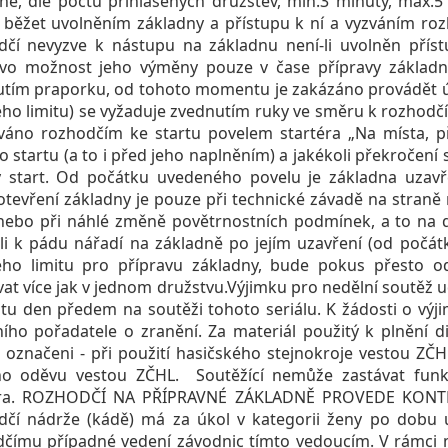
ně, dle počtu přihlášených družstev, min.3 minuty, max.
 běžet uvolněním základny a přístupu k ní a vyzváním ro
čí nevyzve k nástupu na základnu není-li uvolněn příst
vo možnost jeho výměny pouze v čase přípravy základny.
tím praporku, od tohoto momentu je zakázáno provádět úp
ho limitu) se vyžaduje zvednutím ruky ve směru k rozhodč
zváno rozhodčím ke startu povelem startéra „Na místa, př
o startu (a to i před jeho naplněním) a jakékoli překročení 
 start. Od počátku uvedeného povelu je základna uzavře
tevření základny je pouze při technické závadě na straně
ebo při náhlé změně povětrnostních podmínek, a to na d
li k pádu nářadí na základně po jejím uzavření (od počát
ho limitu pro přípravu základny, bude pokus přesto od
vat více jak v jednom družstvu.Výjimku pro nedělní soutěž 
tu den předem na soutěži tohoto seriálu. K žádosti o výj
ího pořadatele o zranění. Za materiál použitý k plnění di
označeni - při použití hasičského stejnokroje vestou Z
ního oděvu vestou ZČHL. Soutěžící nemůže zastávat funk
éra. ROZHODČÍ NA PŘÍPRAVNÉ ZÁKLADNĚ PROVEDE KONT
čí nádrže (kádě) má za úkol v kategorii ženy po dobu ú
čímu případné vedení závodnic tímto vedoucím. V rámci m