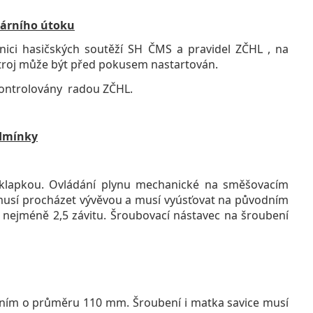
žárního útoku
ci hasičských soutěží SH ČMS a pravidel ZČHL , na
 Stroj může být před pokusem nastartován.
kontrolovány radou ZČHL.
odmínky
klapkou. Ovládání plynu mechanické na směšovacím
musí procházet vývěvou a musí vyúsťovat na původním
nejméně 2,5 závitu. Šroubovací nástavec na šroubení
ením o průměru 110 mm. Šroubení i matka savice musí