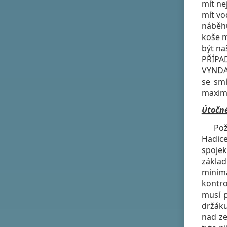
mít ne
mít vo
náběhu
koše m
být na
PŘÍPA
VYNDA
se smí
maximá
Útočn
Požárn
Hadice
spojek
zákla
minimá
kontro
musí p
držáku
nad ze