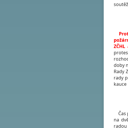
soutěž
Prot
požár
ZČHL 
protes
rozhod
doby n
Rady Z
rady p
kauce 
Čas po
na dv
radou 