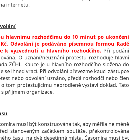
na internetu.
dvolání
rmou hlavnímu rozhodčímu do 10 minut po ukončení
0 Kč. Odvolání je podáváno písemnou formou Radě
e k vyzvednutí u hlavního rozhodčího.
Při podání
ována. O uznání/neuznání protestu rozhoduje hlavní
ada ZČHL. Kauce je u hlavního rozhodčího složena do
ce se ihned vrací. Při odvolání převezme kauci zástupce
protest nebo odvolání uznáno, předá rozhodčí nebo člen
ý o tom protestujícímu neprodleně vystaví doklad. Tato
o s příjmem organizace.
času
míra musí být konstruována tak, aby měřila nejméně
před stanoveným začátkem soutěže, překontrolována
ého času, na dvě desetinná místa. Časomíra musí být