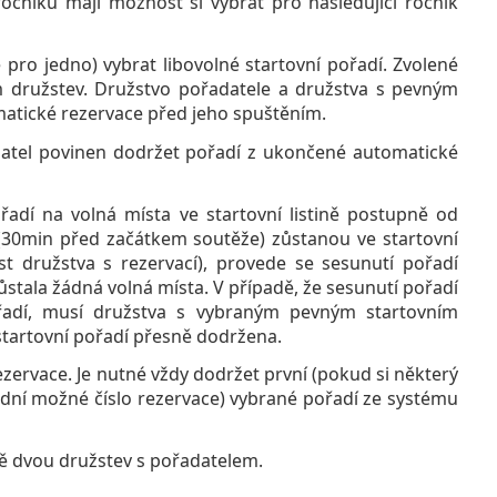
čníku mají možnost si vybrat pro následující ročník
pro jedno) vybrat libovolné startovní pořadí. Zvolené
 družstev. Družstvo pořadatele a družstva s pevným
tické rezervace před jeho spuštěním.
adatel povinen dodržet pořadí z ukončené automatické
řadí na volná místa ve startovní listině postupně od
y (30min před začátkem soutěže) zůstanou ve startovní
st družstva s rezervací), provede se sesunutí pořadí
zůstala žádná volná místa. V případě, že sesunutí pořadí
řadí, musí družstva s vybraným pevným startovním
startovní pořadí přesně dodržena.
zervace. Je nutné vždy dodržet první (pokud si některý
lední možné číslo rezervace) vybrané pořadí ze systému
 dvou družstev s pořadatelem.