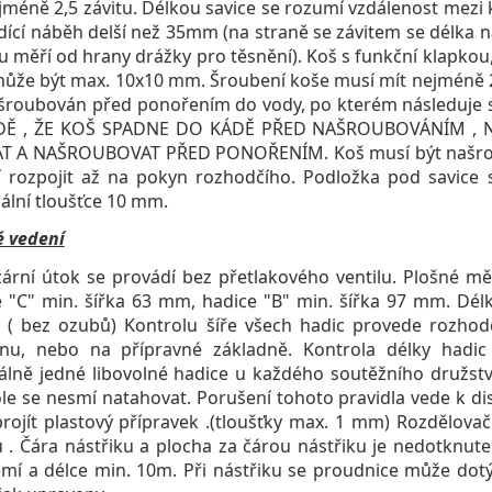
jméně 2,5 závitu. Délkou savice se rozumí vzdálenost mezi
dící náběh delší než 35mm (na straně se závitem se délka 
 měří od hrany drážky pro těsnění). Koš s funkční klapkou,
ůže být max. 10x10 mm. Šroubení koše musí mít nejméně 2,
šroubován před ponořením do vody, po kterém následuje sp
DĚ , ŽE KOŠ SPADNE DO KÁDĚ PŘED NAŠROUBOVÁNÍM , N
T A NAŠROUBOVAT PŘED PONOŘENÍM. Koš musí být našroubov
 rozpojit až na pokyn rozhodčího. Podložka pod savice 
lní tloušťce 10 mm.
é vedení
í útok se provádí bez přetlakového ventilu. Plošné mě
 "C" min. šířka 63 mm, hadice "B" min. šířka 97 mm. Délk
 ( bez ozubů) Kontrolu šíře všech hadic provede rozho
dnu, nebo na přípravné základně. Kontrola délky had
lně jedné libovolné hadice u každého soutěžního družst
le se nesmí natahovat. Porušení tohoto pravidla vede k di
rojít plastový přípravek .(tloušťky max. 1 mm) Rozdělovač
 . Čára nástřiku a plocha za čárou nástřiku je nedotknut
mí a délce min. 10m. Při nástřiku se proudnice může dotý