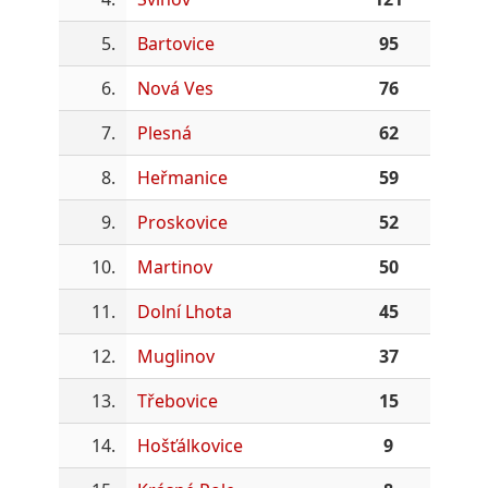
5.
Bartovice
95
6.
Nová Ves
76
7.
Plesná
62
8.
Heřmanice
59
9.
Proskovice
52
10.
Martinov
50
11.
Dolní Lhota
45
12.
Muglinov
37
13.
Třebovice
15
14.
Hošťálkovice
9