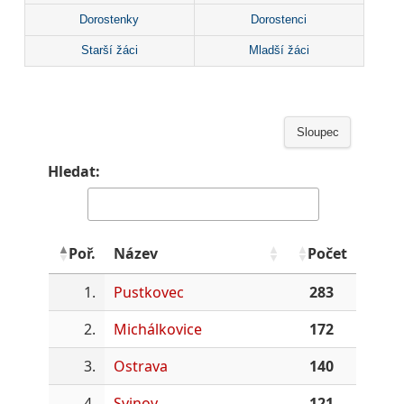
Dorostenky
Dorostenci
Starší žáci
Mladší žáci
Sloupec
Hledat:
Poř.
Název
Počet
1.
Pustkovec
283
2.
Michálkovice
172
3.
Ostrava
140
4.
Svinov
121