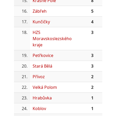
15.
Krásné Pole
8
16.
Zábřeh
5
17.
Kunčičky
4
18.
HZS
3
Moravskoslezského
kraje
19.
Petřkovice
3
20.
Stará Bělá
3
21.
Přívoz
2
22.
Velká Polom
2
23.
Hrabůvka
1
24.
Koblov
1