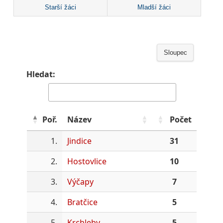
Starší žáci
Mladší žáci
Sloupec
Hledat:
Poř.
Název
Počet
1.
Jindice
31
2.
Hostovlice
10
3.
Výčapy
7
4.
Bratčice
5
5.
Krchleby
5