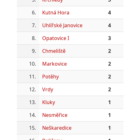
6.
Kutná Hora
4
7.
Uhlířské Janovice
4
8.
Opatovice I
3
9.
Chmeliště
2
10.
Markovice
2
11.
Potěhy
2
12.
Vrdy
2
13.
Kluky
1
14.
Nesměřice
1
15.
Neškaredice
1