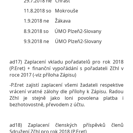
29.7.2018 ne Chrást
11.8.2018 so Mokrouše
1.9.2018 ne Žákava
8.9.2018 so ÚMO Plzeň2-Slovany
9.9.2018 ne ÚMO Plzeň2-Slovany
ad17) Zaplacení vkladu pořadatelů pro rok 2018
(P.Eret) + finanční vypořádání s pořadateli Zčhl v
roce 2017 (-viz příloha Zápisu)
-P.Eret zajistí zaplacení všemi žadateli respektive
vrácení vratné zálohy dle přílohy k Zápisu. Radou
Zčhl je stejně jako loni povolena platba i
bezhotovostně, převodem z účtu.
ad18) Zaplacení členských příspěvků členů
Sdružení Zčhl pro rok 2018 (P.Eret)