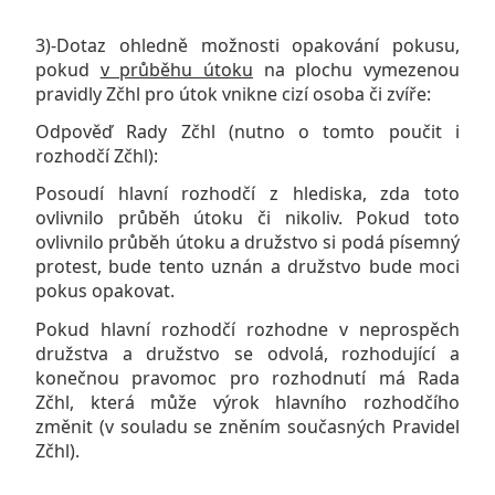
3)-Dotaz ohledně možnosti opakování pokusu,
pokud
v průběhu útoku
na plochu vymezenou
pravidly Zčhl pro útok vnikne cizí osoba či zvíře:
Odpověď Rady Zčhl (nutno o tomto poučit i
rozhodčí Zčhl):
Posoudí hlavní rozhodčí z hlediska, zda toto
ovlivnilo průběh útoku či nikoliv. Pokud toto
ovlivnilo průběh útoku a družstvo si podá písemný
protest, bude tento uznán a družstvo bude moci
pokus opakovat.
Pokud hlavní rozhodčí rozhodne v neprospěch
družstva a družstvo se odvolá, rozhodující a
konečnou pravomoc pro rozhodnutí má Rada
Zčhl, která může výrok hlavního rozhodčího
změnit (v souladu se zněním současných Pravidel
Zčhl).