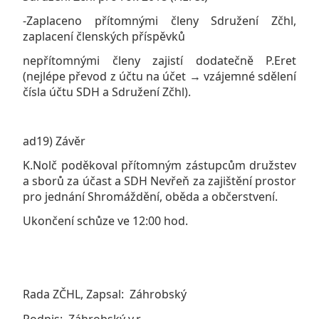
-Zaplaceno přítomnými členy Sdružení Zčhl,
zaplacení členských příspěvků
nepřítomnými členy zajistí dodatečně P.Eret
(nejlépe převod z účtu na účet → vzájemné sdělení
čísla účtu SDH a Sdružení Zčhl).
ad19) Závěr
K.Nolč poděkoval přítomným zástupcům družstev
a sborů za účast a SDH Nevřeň za zajištění prostor
pro jednání Shromáždění, oběda a občerstvení.
Ukončení schůze ve 12:00 hod.
Rada ZČHL, Zapsal: Záhrobský
Podpis: Záhrobský v.r.