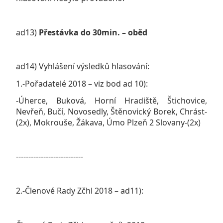
ad13)
Přestávka do 30min. – oběd
ad14) Vyhlášení výsledků hlasování:
1.-Pořadatelé 2018 – viz bod ad 10):
-Úherce, Buková, Horní Hradiště, Štichovice,
Nevřeň, Bučí, Novosedly, Štěnovický Borek, Chrást-
(2x), Mokrouše, Žákava, Úmo Plzeň 2 Slovany-(2x)
---------------------------
2.-Členové Rady Zčhl 2018 – ad11):