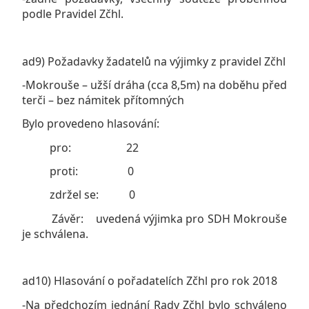
podle Pravidel Zčhl.
ad9) Požadavky žadatelů na výjimky z pravidel Zčhl
-Mokrouše – užší dráha (cca 8,5m) na doběhu před
terči – bez námitek přítomných
Bylo provedeno hlasování:
pro: 22
proti: 0
zdržel se: 0
Závěr: uvedená výjimka pro SDH Mokrouše
je schválena.
ad10) Hlasování o pořadatelích Zčhl pro rok 2018
-Na předchozím jednání Rady Zčhl bylo schváleno