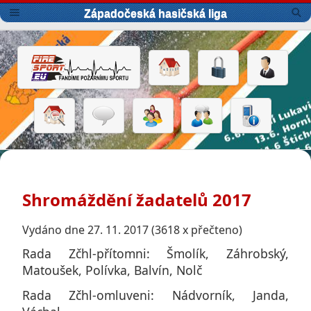
Západočeská hasičská liga
Shromáždění žadatelů 2017
Vydáno dne 27. 11. 2017 (3618 x přečteno)
Rada Zčhl-přítomni: Šmolík, Záhrobský,
Matoušek, Polívka, Balvín, Nolč
Rada Zčhl-omluveni: Nádvorník, Janda,