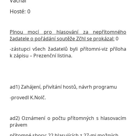
Váchal
Hosté: 0
Plnou mocí pro hlasování za nepřítomného
žadatele o pořádání soutěže Zčhl se prokázal:
0
-zástupci všech žadatelů byli přítomni-viz příloha
k zápisu – Prezenční listina.
ad1) Zahájení, přivítání hostů, návrh programu
-provedl K.Nolč.
ad2) Oznámení o počtu přítomných s hlasovacím
právem
přítomné sbory: 22 hlasujících z 27-mi možných