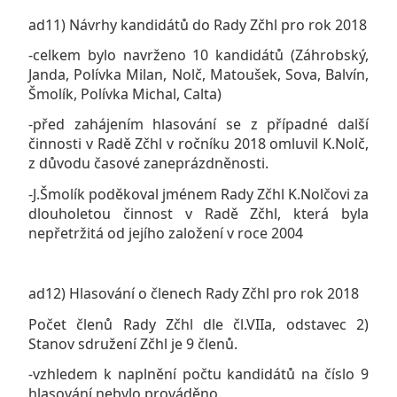
ad11) Návrhy kandidátů do Rady Zčhl pro rok 2018
-celkem bylo navrženo 10 kandidátů (Záhrobský,
Janda, Polívka Milan, Nolč, Matoušek, Sova, Balvín,
Šmolík, Polívka Michal, Calta)
-před zahájením hlasování se z případné další
činnosti v Radě Zčhl v ročníku 2018 omluvil K.Nolč,
z důvodu časové zaneprázdněnosti.
-J.Šmolík poděkoval jménem Rady Zčhl K.Nolčovi za
dlouholetou činnost v Radě Zčhl, která byla
nepřetržitá od jejího založení v roce 2004
ad12) Hlasování o členech Rady Zčhl pro rok 2018
Počet členů Rady Zčhl dle čl.VIIa, odstavec 2)
Stanov sdružení Zčhl je 9 členů.
-vzhledem k naplnění počtu kandidátů na číslo 9
hlasování nebylo prováděno.