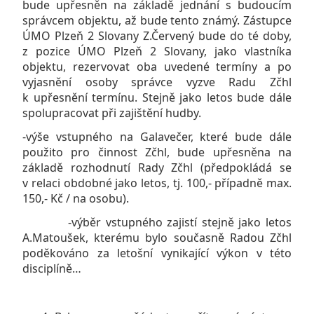
bude upřesněn na základě jednání s budoucím
správcem objektu, až bude tento známý. Zástupce
ÚMO Plzeň 2 Slovany Z.Červený bude do té doby,
z pozice ÚMO Plzeň 2 Slovany, jako vlastníka
objektu, rezervovat oba uvedené termíny a po
vyjasnění osoby správce vyzve Radu Zčhl
k upřesnění termínu. Stejně jako letos bude dále
spolupracovat při zajištění hudby.
-výše vstupného na Galavečer, které bude dále
použito pro činnost Zčhl, bude upřesněna na
základě rozhodnutí Rady Zčhl (předpokládá se
v relaci obdobné jako letos, tj. 100,- případně max.
150,- Kč / na osobu).
-výběr vstupného zajistí stejně jako letos
A.Matoušek, kterému bylo současně Radou Zčhl
poděkováno za letošní vynikající výkon v této
disciplíně…