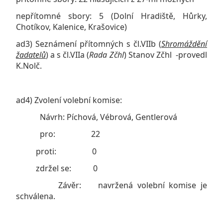
nepřítomné sbory: 5 (Dolní Hradiště, Hůrky,
Chotíkov, Kalenice, Krašovice)
ad3) Seznámení přítomných s čl.VIIb (
Shromáždění
žadatelů
) a s čl.VIIa (
Rada Zčhl
) Stanov Zčhl -provedl
K.Nolč.
ad4) Zvolení volební komise:
Návrh: Píchová, Vébrová, Gentlerová
pro: 22
proti: 0
zdržel se: 0
Závěr: navržená volební komise je
schválena.