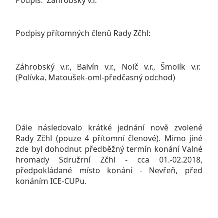
Podpisy přítomných členů Rady Zčhl:
Záhrobský v.r., Balvín v.r., Nolč v.r., Šmolík v.r.
(Polívka, Matoušek-oml-předčasný odchod)
Dále následovalo krátké jednání nově zvolené
Rady Zčhl (pouze 4 přítomní členové). Mimo jiné
zde byl dohodnut předběžný termín konání Valné
hromady Sdružrní Zčhl - cca 01.-02.2018,
předpokládané místo konání - Nevřeň, před
konáním ICE-CUPu.