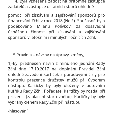
4. Byla vznesena žádost na přítomné zástupce
žadatelů a zástupce ostatních sborů ohledně
pomoci při získávání a zajišťování sponzorů pro
financování Zčhl v roce 2018 (Nolč). Současně bylo
poděkováno Milanu Polívkovi za dosavadní
úspěšnou činnost při získávání a zajišťování
sponzorů v letošním i minulých ročnících Zčhl.
5.Pravidla – návrhy na úpravy, změny,…
1)-Byl přednesen návrh z minulého jednání Rady
Zčhl dne 17.10.2017 na doplnění Pravidel Zčhl
ohledně zavedení kartiček s pořadovými čísly pro
kontrolu prezence družstev mužů při úvodním
nástupu. Kartičky by byly uloženy v putovním
kufříku Rady Zčhl. Pořadatel kartičky by rozdal při
prezenci (zaplacení startovného). Kartičky by byly
vybrány členem Rady Zčhl při nástupu.
-hlasování: