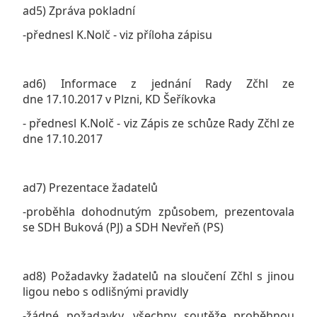
ad5) Zpráva pokladní
-přednesl K.Nolč - viz příloha zápisu
ad6) Informace z jednání Rady Zčhl ze
dne 17.10.2017 v Plzni, KD Šeříkovka
- přednesl K.Nolč - viz Zápis ze schůze Rady Zčhl ze
dne 17.10.2017
ad7) Prezentace žadatelů
-proběhla dohodnutým způsobem, prezentovala
se SDH Buková (PJ) a SDH Nevřeň (PS)
ad8) Požadavky žadatelů na sloučení Zčhl s jinou
ligou nebo s odlišnými pravidly
-žádné požadavky, všechny soutěže proběhnou