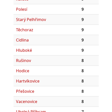
Polesí
9
Starý Pelhřimov
9
Těchoraz
9
Cidlina
9
Hluboké
9
Rušinov
8
Hodice
8
Hartvíkovice
8
Přešovice
8
Vacenovice
8
Uhelná Příbram
7