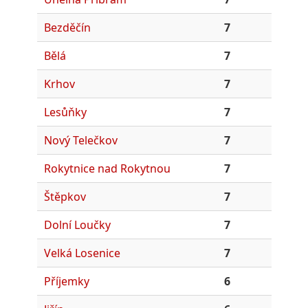
Bezděčín
7
Bělá
7
Krhov
7
Lesůňky
7
Nový Telečkov
7
Rokytnice nad Rokytnou
7
Štěpkov
7
Dolní Loučky
7
Velká Losenice
7
Příjemky
6