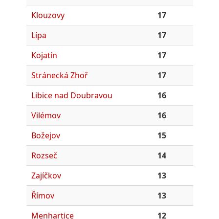
Klouzovy
17
Lípa
17
Kojatín
17
Stránecká Zhoř
17
Libice nad Doubravou
16
Vilémov
16
Božejov
15
Rozseč
14
Zajíčkov
13
Římov
13
Menhartice
12