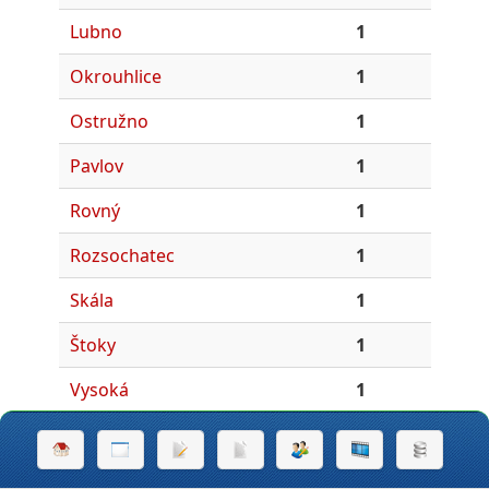
Lubno
1
Okrouhlice
1
Ostružno
1
Pavlov
1
Rovný
1
Rozsochatec
1
Skála
1
Štoky
1
Vysoká
1
Ždírec
1
Dušejov
1