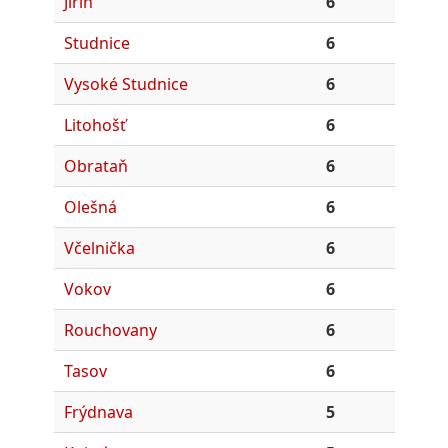
Jiřín
6
Studnice
6
Vysoké Studnice
6
Litohošť
6
Obrataň
6
Olešná
6
Včelnička
6
Vokov
6
Rouchovany
6
Tasov
6
Frýdnava
5