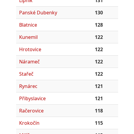
Lipník
131
Panské Dubenky
130
Blatnice
128
Kunemil
122
Hrotovice
122
Nárameč
122
Stařeč
122
Rynárec
121
Přibyslavice
121
Račerovice
118
Krokočín
115