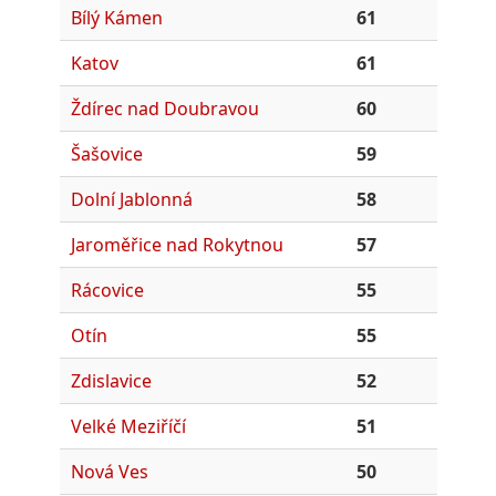
Bílý Kámen
61
Katov
61
Ždírec nad Doubravou
60
Šašovice
59
Dolní Jablonná
58
Jaroměřice nad Rokytnou
57
Rácovice
55
Otín
55
Zdislavice
52
Velké Meziříčí
51
Nová Ves
50