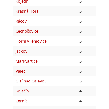
Kojetín
5
Krásná Hora
5
Rácov
5
Čechočovice
5
Horní Vilémovice
5
Jackov
5
Markvartice
5
Valeč
5
Olší nad Oslavou
5
Koječín
4
Černíč
4