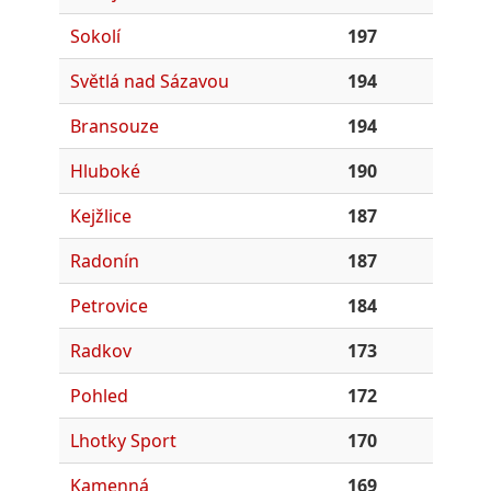
Sokolí
197
Světlá nad Sázavou
194
Bransouze
194
Hluboké
190
Kejžlice
187
Radonín
187
Petrovice
184
Radkov
173
Pohled
172
Lhotky Sport
170
Kamenná
169