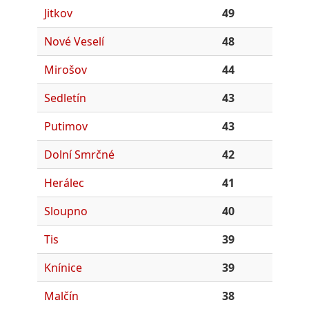
Jitkov
49
Nové Veselí
48
Mirošov
44
Sedletín
43
Putimov
43
Dolní Smrčné
42
Herálec
41
Sloupno
40
Tis
39
Knínice
39
Malčín
38