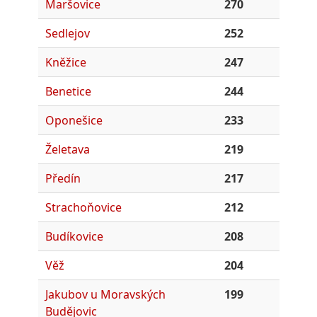
Maršovice
270
Sedlejov
252
Kněžice
247
Benetice
244
Oponešice
233
Želetava
219
Předín
217
Strachoňovice
212
Budíkovice
208
Věž
204
Jakubov u Moravských
199
Budějovic