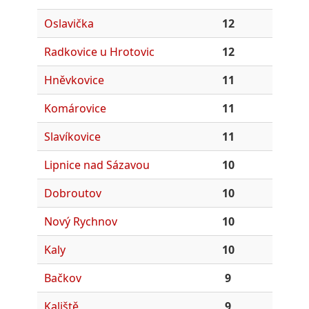
Oslavička
12
Radkovice u Hrotovic
12
Hněvkovice
11
Komárovice
11
Slavíkovice
11
Lipnice nad Sázavou
10
Dobroutov
10
Nový Rychnov
10
Kaly
10
Bačkov
9
Kaliště
9