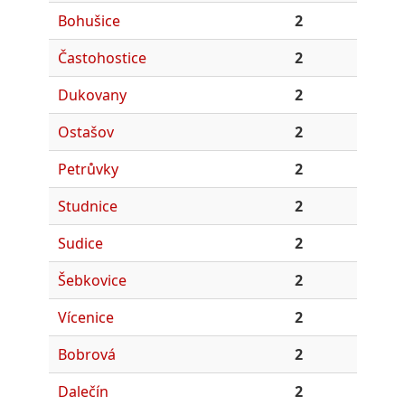
Bohušice
2
Častohostice
2
Dukovany
2
Ostašov
2
Petrůvky
2
Studnice
2
Sudice
2
Šebkovice
2
Vícenice
2
Bobrová
2
Dalečín
2