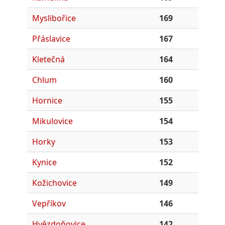
Myslibořice
169
Přáslavice
167
Kletečná
164
Chlum
160
Hornice
155
Mikulovice
154
Horky
153
Kynice
152
Kožichovice
149
Vepříkov
146
Hvězdoňovice
142