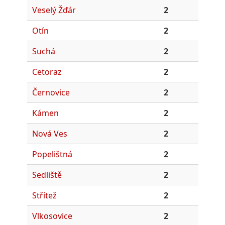
Veselý Žďár
2
Otín
2
Suchá
2
Cetoraz
2
Černovice
2
Kámen
2
Nová Ves
2
Popelištná
2
Sedliště
2
Střítež
2
Vlkosovice
2