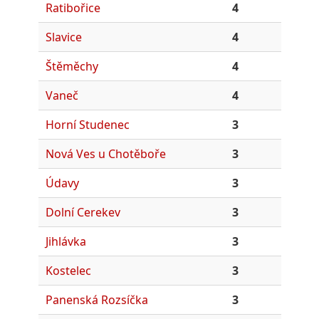
Ratibořice
4
Slavice
4
Štěměchy
4
Vaneč
4
Horní Studenec
3
Nová Ves u Chotěboře
3
Údavy
3
Dolní Cerekev
3
Jihlávka
3
Kostelec
3
Panenská Rozsíčka
3