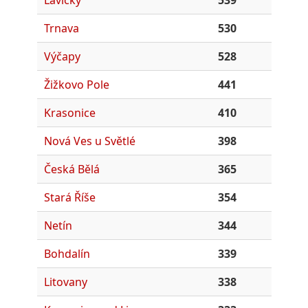
Lavičky
539
Trnava
530
Výčapy
528
Žižkovo Pole
441
Krasonice
410
Nová Ves u Světlé
398
Česká Bělá
365
Stará Říše
354
Netín
344
Bohdalín
339
Litovany
338