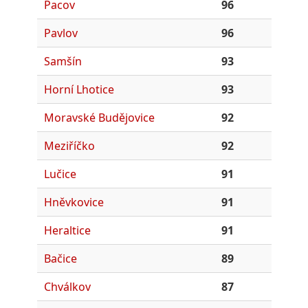
Pacov
96
Pavlov
96
Samšín
93
Horní Lhotice
93
Moravské Budějovice
92
Meziříčko
92
Lučice
91
Hněvkovice
91
Heraltice
91
Bačice
89
Chválkov
87