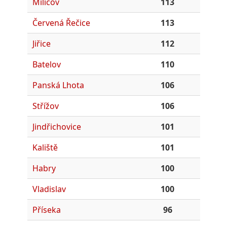
Milíčov
113
Červená Řečice
113
Jiřice
112
Batelov
110
Panská Lhota
106
Střížov
106
Jindřichovice
101
Kaliště
101
Habry
100
Vladislav
100
Příseka
96