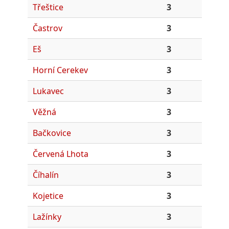
Třeštice
3
Častrov
3
Eš
3
Horní Cerekev
3
Lukavec
3
Věžná
3
Bačkovice
3
Červená Lhota
3
Číhalín
3
Kojetice
3
Lažínky
3