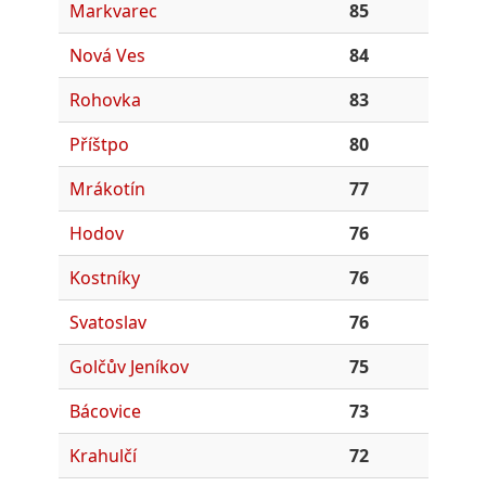
Markvarec
85
Nová Ves
84
Rohovka
83
Příštpo
80
Mrákotín
77
Hodov
76
Kostníky
76
Svatoslav
76
Golčův Jeníkov
75
Bácovice
73
Krahulčí
72