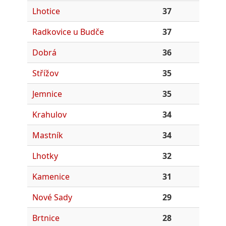
Lhotice
37
Radkovice u Budče
37
Dobrá
36
Střížov
35
Jemnice
35
Krahulov
34
Mastník
34
Lhotky
32
Kamenice
31
Nové Sady
29
Brtnice
28