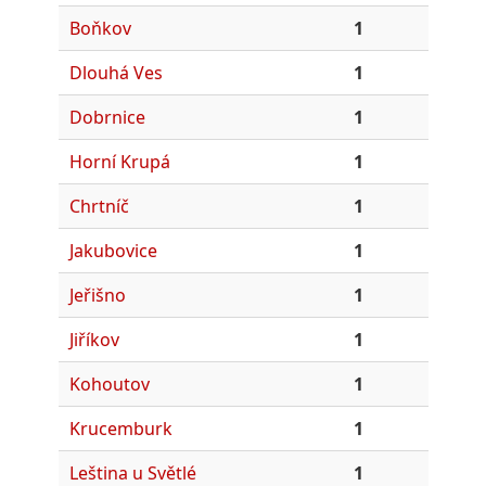
Boňkov
1
Dlouhá Ves
1
Dobrnice
1
Horní Krupá
1
Chrtníč
1
Jakubovice
1
Jeřišno
1
Jiříkov
1
Kohoutov
1
Krucemburk
1
Leština u Světlé
1