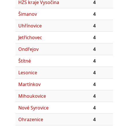
HZS kraje Vysočina
4
Šimanov
4
Uhřínovice
4
Jetřichovec
4
Ondřejov
4
Štítné
4
Lesonice
4
Martínkov
4
Mihoukovice
4
Nové Syrovice
4
Ohrazenice
4