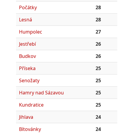
Počátky
28
Lesná
28
Humpolec
27
Jestřebí
26
Budkov
26
Příseka
25
Senožaty
25
Hamry nad Sázavou
25
Kundratice
25
Jihlava
24
Bítovánky
24