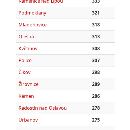
Kamenice nad Lipou
333
Podmoklany
321
Mladoňovice
318
Olešná
313
Květinov
308
Police
307
Čikov
298
Žirovnice
289
Kámen
286
Radostín nad Oslavou
278
Urbanov
275