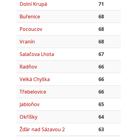
Dolní Krupá
71
Buřenice
68
Pocoucov
68
Vranín
68
Salačova Lhota
67
Radňov
66
Velká Chyška
66
Třebelovice
66
Jabloňov
65
Okříšky
64
Žďár nad Sázavou 2
63