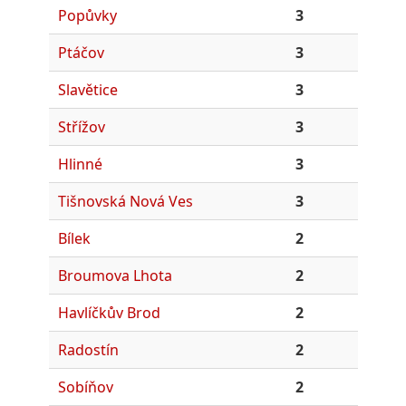
Popůvky
3
Ptáčov
3
Slavětice
3
Střížov
3
Hlinné
3
Tišnovská Nová Ves
3
Bílek
2
Broumova Lhota
2
Havlíčkův Brod
2
Radostín
2
Sobíňov
2