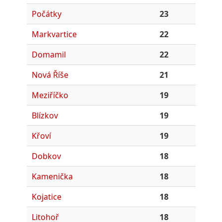
Počátky
23
Markvartice
22
Domamil
22
Nová Říše
21
Meziříčko
19
Blízkov
19
Křoví
19
Dobkov
18
Kamenička
18
Kojatice
18
Litohoř
18