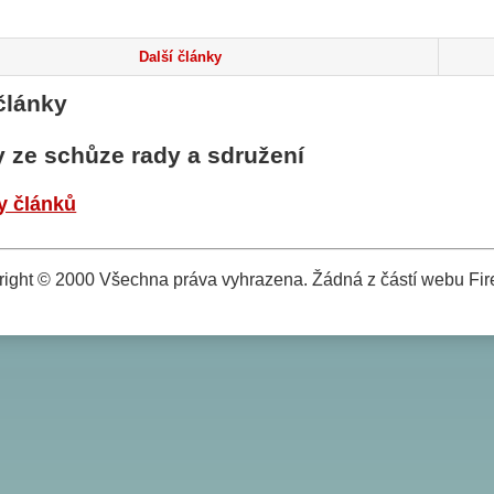
Další články
články
y ze schůze rady a sdružení
y článků
ight © 2000 Všechna práva vyhrazena. Žádná z částí webu Fire