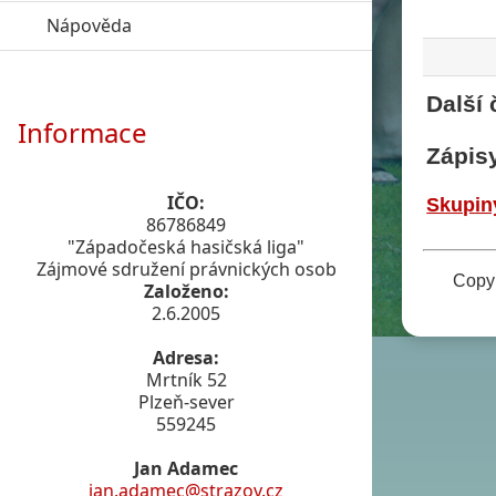
Nápověda
click to expand contents
Další 
Informace
Zápis
IČO:
Skupin
86786849
"Západočeská hasičská liga"
Zájmové sdružení právnických osob
Copyr
Založeno:
2.6.2005
Adresa:
Mrtník 52
Plzeň-sever
559245
Jan Adamec
jan.adamec@strazov.cz