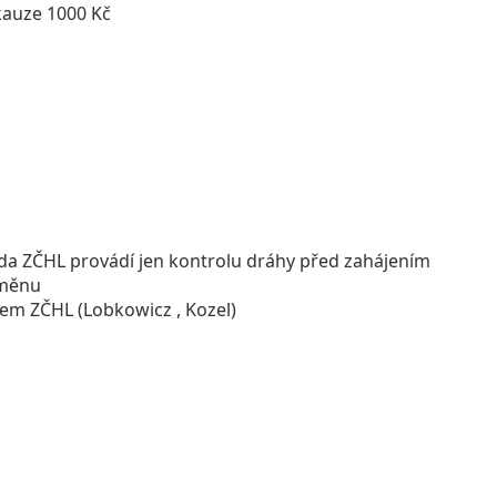
kauze 1000 Kč
da ZČHL provádí jen kontrolu dráhy před zahájením
dměnu
orem ZČHL
(Lobkowicz , Kozel)