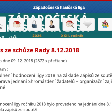
Západočeská hasičská liga
s ze schůze Rady 8.12.2018
 dne 09. 12. 2018 (2872 x přečteno)
am :
plnění hodnocení ligy 2018 na základě Zápisů ze soutě
íprava jednání Shromáždění žadatelů – organizační zaji
zné
nocení ligy ročníku 2018 bylo provedeno na jednání dne 8.
la zápisů ze soutěží