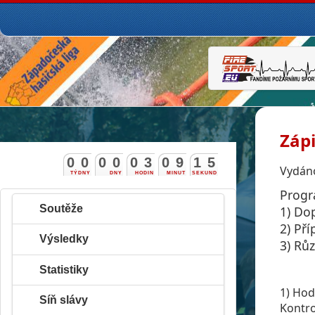
Zápi
0
0
0
0
0
3
0
9
1
4
5
Vydáno
TÝDNY
DNY
HODIN
MINUT
SEKUND
Progr
Soutěže
1) Do
2) Př
Výsledky
3) Rů
Statistiky
1) Hod
Síň slávy
Kontro