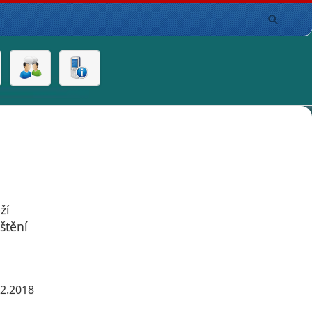
ží
štění
12.2018