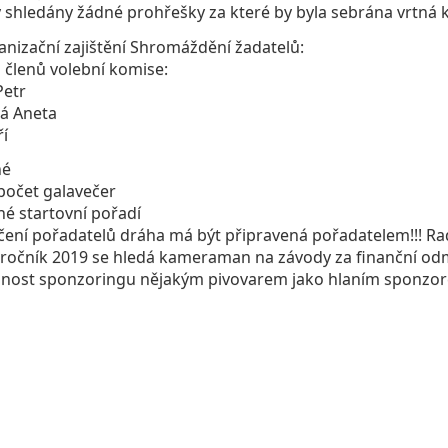
 shledány žádné prohřešky za které by byla sebrána vrtná 
anizační zajištění Shromáždění žadatelů:
 členů volební komise:
Petr
á Aneta
ří
né
počet galavečer
né startovní pořadí
čení pořadatelů
dráha má být připravená pořadatelem!!!
Ra
 ročník 2019 se hledá kameraman na závody
za finanční o
žnost sponzoringu nějakým pivovarem jako hlaním sponz