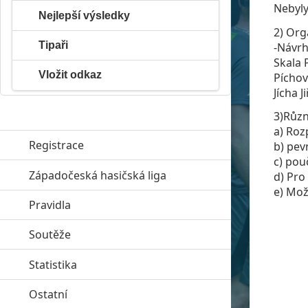
Nebyly
Nejlepší výsledky
2) Org
Tipaři
-Návrh
Skala 
Vložit odkaz
Píchov
Jícha Ji
3)Růz
a) Roz
Registrace
b) pev
c) pou
Západočeská hasičská liga
click to expand contents
d) Pro
e) Mo
Pravidla
click to expand contents
Soutěže
click to expand contents
Statistika
click to expand contents
Ostatní
click to expand contents