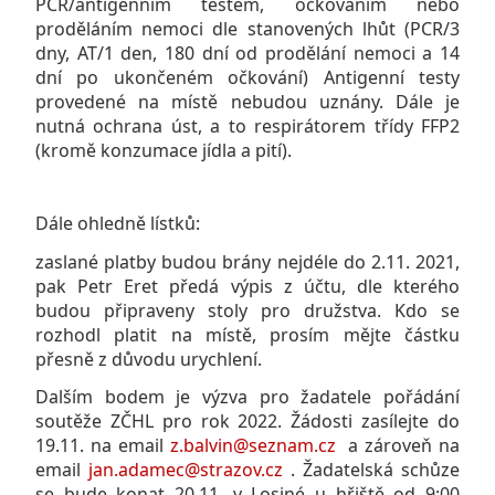
PCR/antigenním testem, očkováním nebo
proděláním nemoci dle stanovených lhůt (PCR/3
dny, AT/1 den, 180 dní od prodělání nemoci a 14
dní po ukončeném očkování) Antigenní testy
provedené na místě nebudou uznány. Dále je
nutná ochrana úst, a to respirátorem třídy FFP2
(kromě konzumace jídla a pití).
Dále ohledně lístků:
zaslané platby budou brány nejdéle do 2.11. 2021,
pak Petr Eret předá výpis z účtu, dle kterého
budou připraveny stoly pro družstva. Kdo se
rozhodl platit na místě, prosím mějte částku
přesně z důvodu urychlení.
Dalším bodem je výzva pro žadatele pořádání
soutěže ZČHL pro rok 2022. Žádosti zasílejte do
19.11. na email
z.balvin@seznam.cz
a zároveň na
email
jan.adamec@strazov.cz
. Žadatelská schůze
se bude konat 20.11. v Losiné u hřiště od 9:00