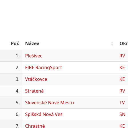
Poř.
Název
Okr
1.
Plešivec
RV
2.
FIRE RacingSport
KE
3.
Vtáčkovce
KE
4.
Stratená
RV
5.
Slovenské Nové Mesto
TV
6.
Spišská Nová Ves
SN
7.
Chrastné
KE