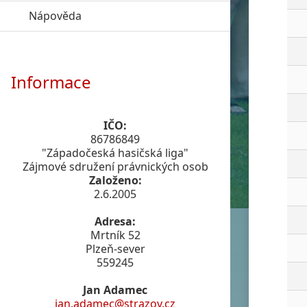
Nápověda
click to expand contents
Informace
IČO:
86786849
"Západočeská hasičská liga"
Zájmové sdružení právnických osob
Založeno:
2.6.2005
Adresa:
Mrtník 52
Plzeň-sever
559245
Jan Adamec
jan.adamec@strazov.cz