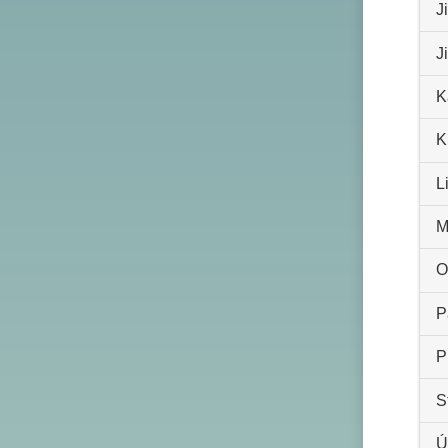
J
J
K
K
L
M
O
P
P
S
Ú