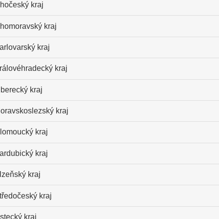
ihočeský kraj
ihomoravský kraj
arlovarský kraj
rálovéhradecký kraj
iberecký kraj
oravskoslezský kraj
lomoucký kraj
ardubický kraj
lzeňský kraj
tředočeský kraj
stecký kraj