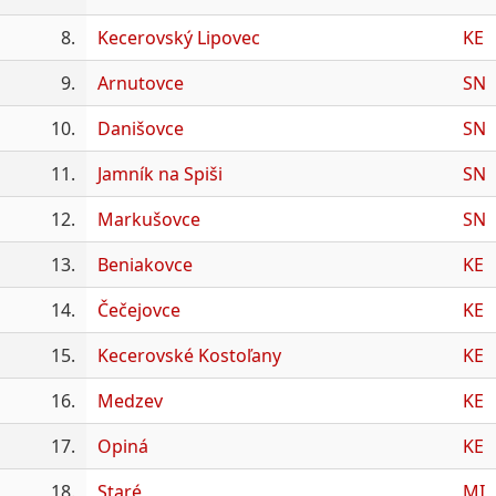
8.
Kecerovský Lipovec
KE
9.
Arnutovce
SN
10.
Danišovce
SN
11.
Jamník na Spiši
SN
12.
Markušovce
SN
13.
Beniakovce
KE
14.
Čečejovce
KE
15.
Kecerovské Kostoľany
KE
16.
Medzev
KE
17.
Opiná
KE
18.
Staré
MI