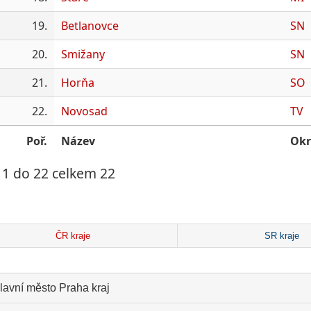
19.
Betlanovce
SN
20.
Smižany
SN
21.
Horňa
SO
22.
Novosad
TV
Poř.
Název
Okr
 1 do 22 celkem 22
ČR kraje
SR kraje
lavní město Praha kraj