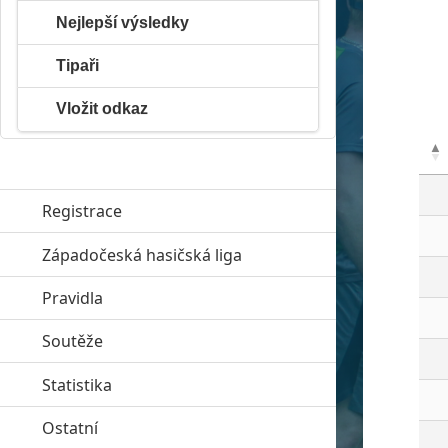
Nejlepší výsledky
Tipaři
Vložit odkaz
Registrace
Západočeská hasičská liga
click to expand contents
Pravidla
click to expand contents
Soutěže
click to expand contents
Statistika
click to expand contents
Ostatní
click to expand contents