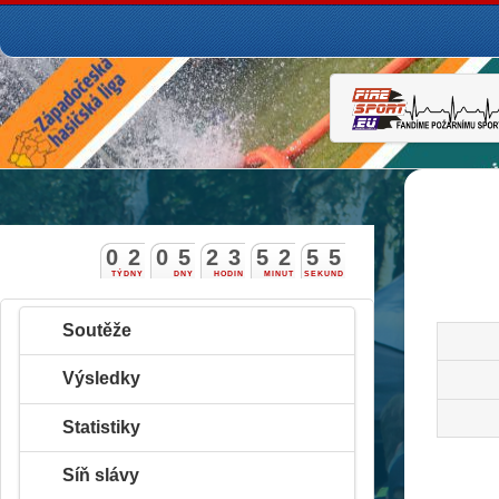
0
2
0
5
2
3
5
2
5
4
5
TÝDNY
DNY
HODIN
MINUT
SEKUND
Soutěže
Výsledky
Statistiky
Síň slávy