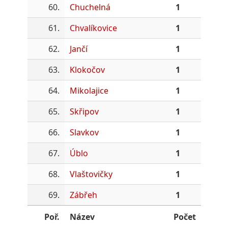
60.
Chuchelná
1
61.
Chvalíkovice
1
62.
Jančí
1
63.
Klokočov
1
64.
Mikolajice
1
65.
Skřipov
1
66.
Slavkov
1
67.
Úblo
1
68.
Vlaštovičky
1
69.
Zábřeh
1
Poř.
Název
Počet