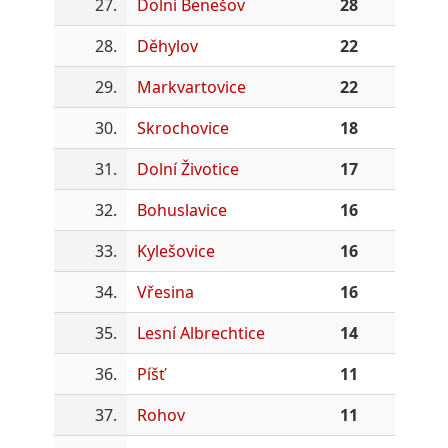
27.
Dolní Benešov
28
28.
Děhylov
22
29.
Markvartovice
22
30.
Skrochovice
18
31.
Dolní Životice
17
32.
Bohuslavice
16
33.
Kylešovice
16
34.
Vřesina
16
35.
Lesní Albrechtice
14
36.
Píšť
11
37.
Rohov
11