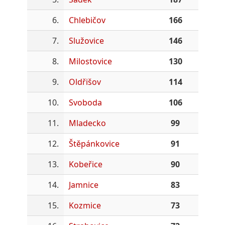
6.
Chlebičov
166
7.
Služovice
146
8.
Milostovice
130
9.
Oldřišov
114
10.
Svoboda
106
11.
Mladecko
99
12.
Štěpánkovice
91
13.
Kobeřice
90
14.
Jamnice
83
15.
Kozmice
73