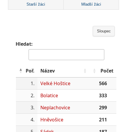
Starší žáci
Mladší žáci
Sloupec
Hledat:
Poř.
Název
Počet
1.
Velké Hoštice
566
2.
Bolatice
333
3.
Neplachovice
299
4.
Hněvošice
211
5.
Sádek
187