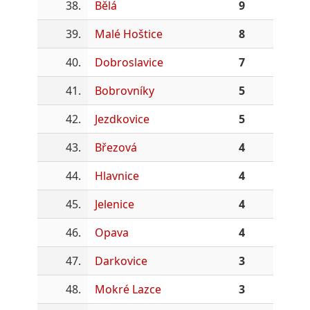
38.
Bělá
9
39.
Malé Hoštice
8
40.
Dobroslavice
7
41.
Bobrovníky
5
42.
Jezdkovice
5
43.
Březová
4
44.
Hlavnice
4
45.
Jelenice
4
46.
Opava
4
47.
Darkovice
3
48.
Mokré Lazce
3