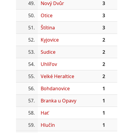
49.
Nový Dvůr
3
50.
Otice
3
51.
Štítina
3
52.
Kyjovice
2
53.
Sudice
2
54.
Uhlířov
2
55.
Velké Heraltice
2
56.
Bohdanovice
1
57.
Branka u Opavy
1
58.
Hať
1
59.
Hlučín
1