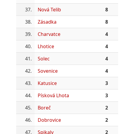
37.
Nová Telib
8
38.
Zásadka
8
39.
Charvatce
4
40.
Lhotice
4
41.
Solec
4
42.
Sovenice
4
43.
Katusice
3
44.
Písková Lhota
3
45.
Boreč
2
46.
Dobrovice
2
47.
Spikaly
2