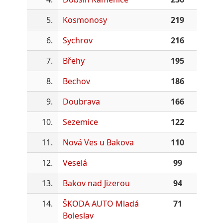
5.
Kosmonosy
219
6.
Sychrov
216
7.
Břehy
195
8.
Bechov
186
9.
Doubrava
166
10.
Sezemice
122
11.
Nová Ves u Bakova
110
12.
Veselá
99
13.
Bakov nad Jizerou
94
14.
ŠKODA AUTO Mladá
71
Boleslav