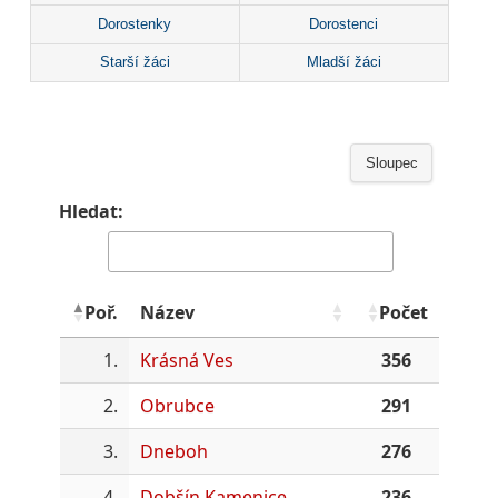
Dorostenky
Dorostenci
Starší žáci
Mladší žáci
Sloupec
Hledat:
Poř.
Název
Počet
1.
Krásná Ves
356
2.
Obrubce
291
3.
Dneboh
276
4.
Dobšín Kamenice
236