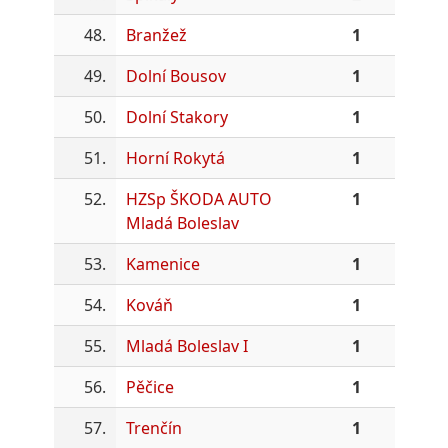
48.
Branžež
1
49.
Dolní Bousov
1
50.
Dolní Stakory
1
51.
Horní Rokytá
1
52.
HZSp ŠKODA AUTO
1
Mladá Boleslav
53.
Kamenice
1
54.
Kováň
1
55.
Mladá Boleslav I
1
56.
Pěčice
1
57.
Trenčín
1