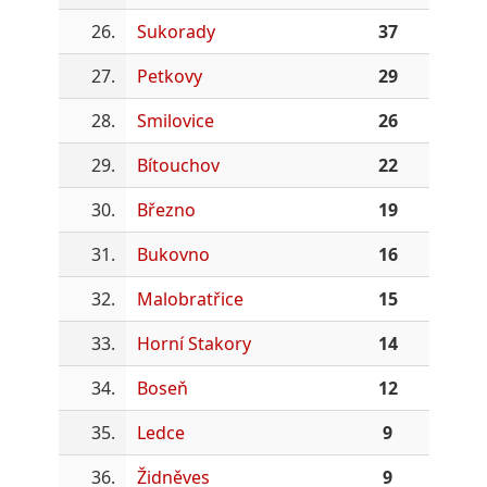
26.
Sukorady
37
27.
Petkovy
29
28.
Smilovice
26
29.
Bítouchov
22
30.
Březno
19
31.
Bukovno
16
32.
Malobratřice
15
33.
Horní Stakory
14
34.
Boseň
12
35.
Ledce
9
36.
Židněves
9