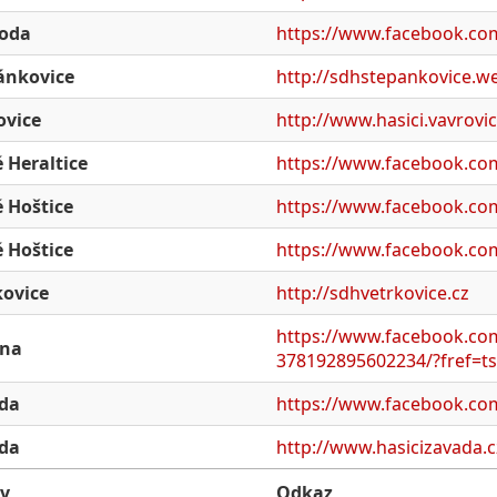
oda
https://www.facebook.co
ánkovice
http://sdhstepankovice.w
ovice
http://www.hasici.vavrovic
 Heraltice
https://www.facebook.co
é Hoštice
https://www.facebook.co
é Hoštice
https://www.facebook.co
kovice
http://sdhvetrkovice.cz
https://www.facebook.co
ina
378192895602234/?fref=ts
da
https://www.facebook.co
da
http://www.hasicizavada.c
v
Odkaz