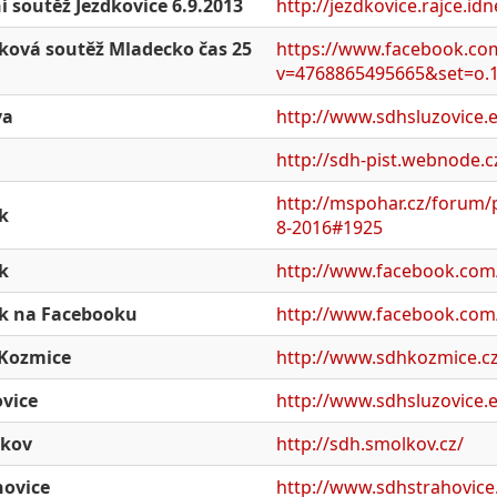
í soutěž Jezdkovice 6.9.2013
http://jezdkovice.rajce.id
ková soutěž Mladecko čas 25
https://www.facebook.co
v=4768865495665&set=o.
va
http://www.sdhsluzovice.e
http://sdh-pist.webnode.c
http://mspohar.cz/forum/
k
8-2016#1925
k
http://www.facebook.co
k na Facebooku
http://www.facebook.co
Kozmice
http://www.sdhkozmice.c
ovice
http://www.sdhsluzovice.e
kov
http://sdh.smolkov.cz/
hovice
http://www.sdhstrahovice