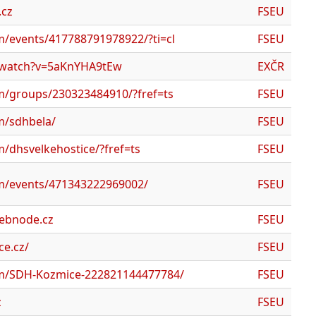
.cz
FSEU
/events/417788791978922/?ti=cl
FSEU
/watch?v=5aKnYHA9tEw
EXČR
m/groups/230323484910/?fref=ts
FSEU
m/sdhbela/
FSEU
/dhsvelkehostice/?fref=ts
FSEU
m/events/471343222969002/
FSEU
webnode.cz
FSEU
ce.cz/
FSEU
om/SDH-Kozmice-222821144477784/
FSEU
z
FSEU