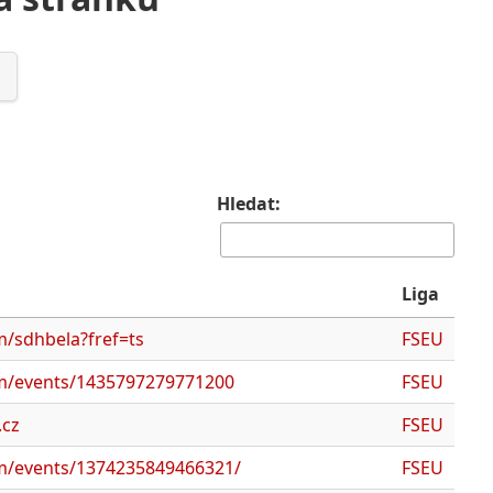
Hledat:
Liga
/sdhbela?fref=ts
FSEU
m/events/1435797279771200
FSEU
.cz
FSEU
m/events/1374235849466321/
FSEU