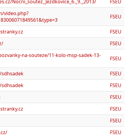
nes.cz/Nocni_soutez_Jezdkovice_6._9._2013/
FSEU
m/video.php?
FSEU
183006071849561&type=3
stranky.cz
FSEU
z/
FSEU
pozvanky-na-souteze/11-kolo-msp-sadek-13-
FSEU
m/sdhsadek
FSEU
m/sdhsadek
FSEU
z
FSEU
stranky.cz
FSEU
FSEU
.cz/
FSEU