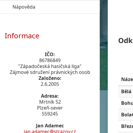
Nápověda
click to expand contents
Informace
Odk
IČO:
86786849
"Západočeská hasičská liga"
Zájmové sdružení právnických osob
Založeno:
Náze
2.6.2005
Bělá
Adresa:
Mrtník 52
Bohu
Plzeň-sever
559245
Bola
Jan Adamec
Břez
jan.adamec@strazov.cz