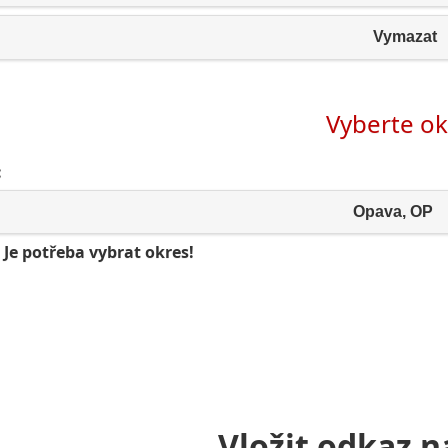
Vymazat
Vyberte ok
:
Opava, OP
 Je potřeba vybrat okres!
Vložit odkaz n