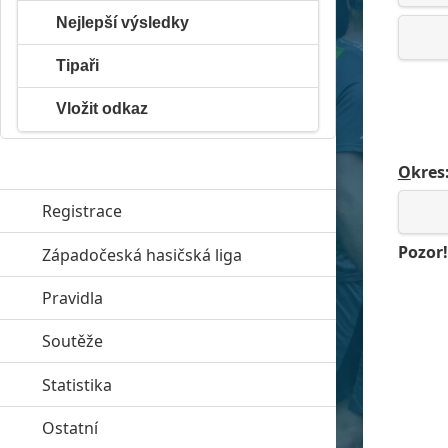
Nejlepší výsledky
Tipaři
Vložit odkaz
O
kres
Registrace
Pozor!
Západočeská hasičská liga
click to expand contents
Pravidla
click to expand contents
Soutěže
click to expand contents
Statistika
click to expand contents
Ostatní
click to expand contents