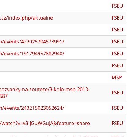
FSEU
e.cz/index.php/aktualne
FSEU
FSEU
m/events/422025704573991/
FSEU
m/events/191794957882940/
FSEU
FSEU
MSP
pozvanky-na-souteze/3-kolo-msp-2013-
FSEU
1587
m/events/243215023052624/
FSEU
/watch?v=v3-JGuWGuJA&feature=share
FSEU