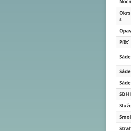
Nočn
Okrs
s
Opa
Píšť
Sáde
Sáde
Sáde
SDH 
Služ
Smol
Stra