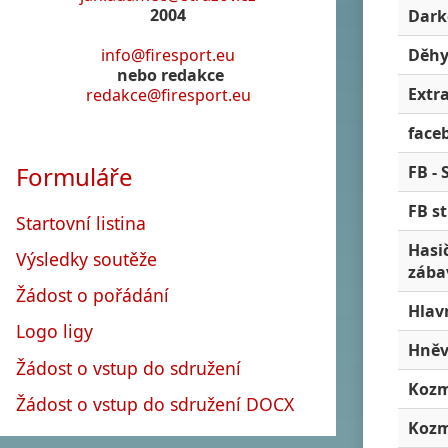
2004
Dark
info@firesport.eu
Děhy
nebo redakce
Extra
redakce@firesport.eu
face
Formuláře
FB -
FB s
Startovní listina
Hasi
Výsledky soutěže
zába
Žádost o pořádání
Hlav
Logo ligy
Hněv
Žádost o vstup do sdružení
Kozm
Žádost o vstup do sdružení DOCX
Kozm