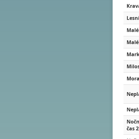
Krav
Lesní
Malé
Malé
Mark
Milo
Mora
Nepl
Nepl
Nočn
čas 2