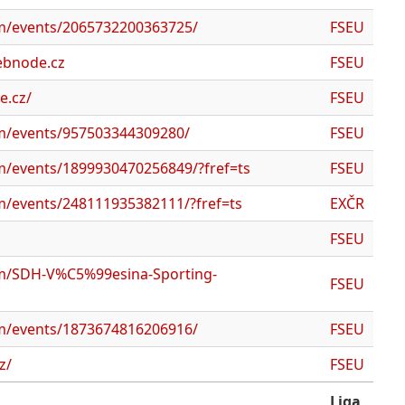
m/events/2065732200363725/
FSEU
ebnode.cz
FSEU
e.cz/
FSEU
m/events/957503344309280/
FSEU
m/events/1899930470256849/?fref=ts
FSEU
m/events/248111935382111/?fref=ts
EXČR
FSEU
m/SDH-V%C5%99esina-Sporting-
FSEU
m/events/1873674816206916/
FSEU
z/
FSEU
Liga