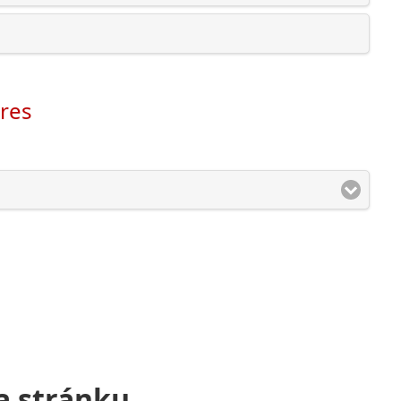
res
a stránku