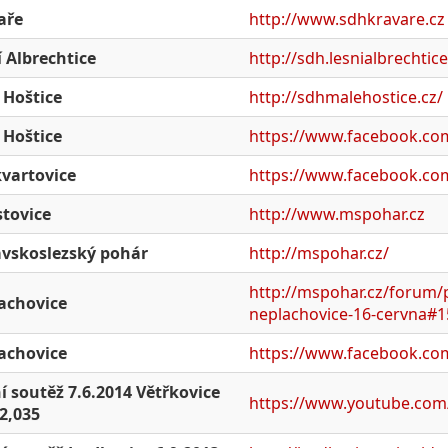
aře
http://www.sdhkravare.cz
 Albrechtice
http://sdh.lesnialbrechtic
 Hoštice
http://sdhmalehostice.cz/
 Hoštice
https://www.facebook.co
vartovice
https://www.facebook.co
stovice
http://www.mspohar.cz
vskoslezský pohár
http://mspohar.cz/
http://mspohar.cz/forum/
achovice
neplachovice-16-cervna#
achovice
https://www.facebook.co
í soutěž 7.6.2014 Větřkovice
https://www.youtube.com
2,035