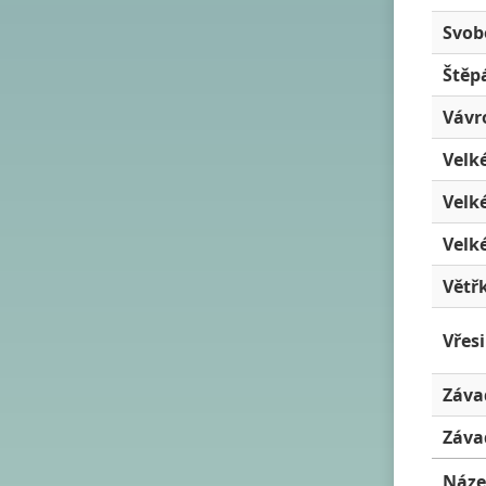
Svob
Štěp
Vávr
Velké
Velk
Velk
Větř
Vřes
Záva
Záva
Náze