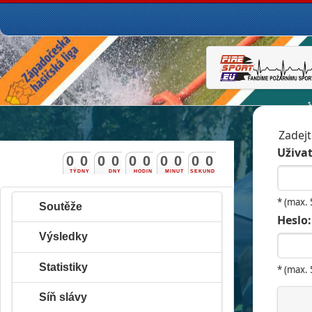
Zadejt
Uživat
0
0
0
0
0
0
0
0
0
0
TÝDNY
DNY
HODIN
MINUT
SEKUND
* (max.
Soutěže
Heslo:
Výsledky
Statistiky
* (max.
Síň slávy