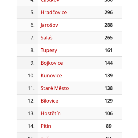
5.
Hradčovice
296
6.
Jarošov
288
7.
Salaš
265
8.
Tupesy
161
9.
Bojkovice
144
10.
Kunovice
139
11.
Staré Město
138
12.
Bílovice
129
13.
Hostětín
106
14.
Pitín
89