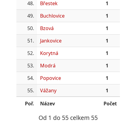
48.
Břestek
1
49.
Buchlovice
1
50.
Bzová
1
51.
Jankovice
1
52.
Korytná
1
53.
Modrá
1
54.
Popovice
1
55.
Vážany
1
Poř.
Název
Počet
Od 1 do 55 celkem 55