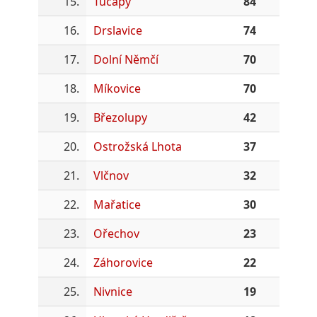
15.
Tučapy
84
16.
Drslavice
74
17.
Dolní Němčí
70
18.
Míkovice
70
19.
Březolupy
42
20.
Ostrožská Lhota
37
21.
Vlčnov
32
22.
Mařatice
30
23.
Ořechov
23
24.
Záhorovice
22
25.
Nivnice
19