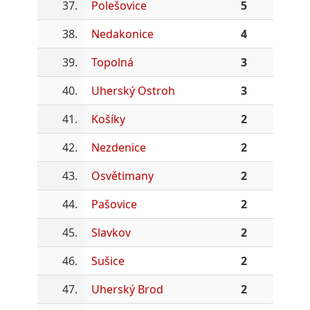
37.
Polešovice
5
38.
Nedakonice
4
39.
Topolná
3
40.
Uherský Ostroh
3
41.
Košíky
2
42.
Nezdenice
2
43.
Osvětimany
2
44.
Pašovice
2
45.
Slavkov
2
46.
Sušice
2
47.
Uherský Brod
2