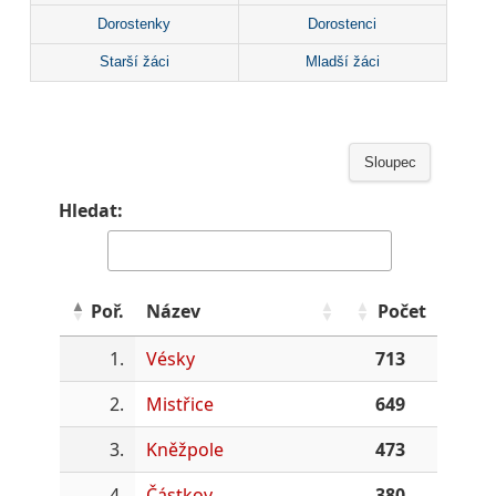
Dorostenky
Dorostenci
Starší žáci
Mladší žáci
Sloupec
Hledat:
Poř.
Název
Počet
1.
Vésky
713
2.
Mistřice
649
3.
Kněžpole
473
4.
Částkov
380