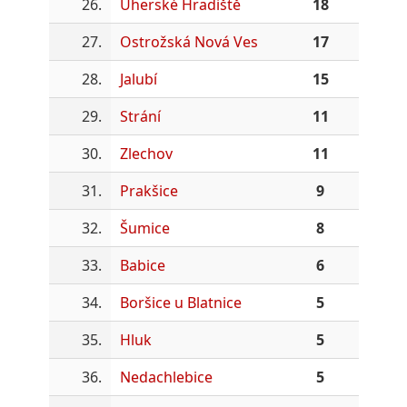
26.
Uherské Hradiště
18
27.
Ostrožská Nová Ves
17
28.
Jalubí
15
29.
Strání
11
30.
Zlechov
11
31.
Prakšice
9
32.
Šumice
8
33.
Babice
6
34.
Boršice u Blatnice
5
35.
Hluk
5
36.
Nedachlebice
5