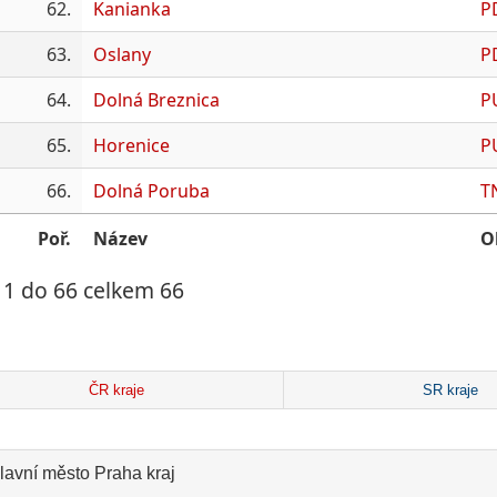
62.
Kanianka
P
63.
Oslany
P
64.
Dolná Breznica
P
65.
Horenice
P
66.
Dolná Poruba
T
Poř.
Název
O
 1 do 66 celkem 66
ČR kraje
SR kraje
lavní město Praha kraj