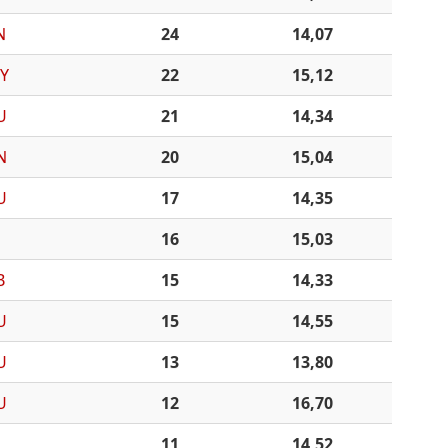
N
24
14,07
Y
22
15,12
U
21
14,34
N
20
15,04
U
17
14,35
16
15,03
B
15
14,33
U
15
14,55
U
13
13,80
U
12
16,70
11
14,52