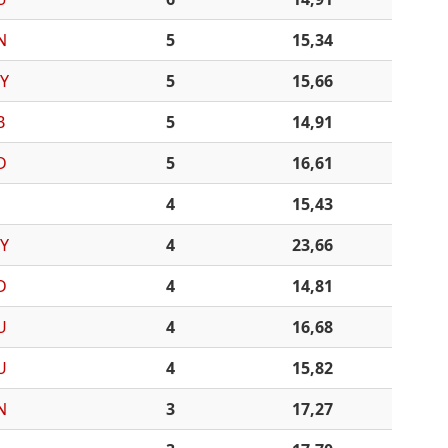
N
5
15,34
Y
5
15,66
B
5
14,91
D
5
16,61
4
15,43
Y
4
23,66
D
4
14,81
U
4
16,68
U
4
15,82
N
3
17,27