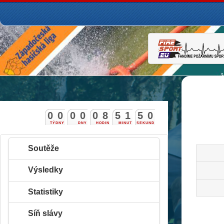
0
0
0
0
0
8
5
1
4
9
TÝDNY
DNY
HODIN
MINUT
SEKUND
5
0
Soutěže
Výsledky
Statistiky
Síň slávy