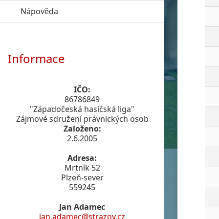
Nápověda
click to expand contents
Informace
IČO:
86786849
"Západočeská hasičská liga"
Zájmové sdružení právnických osob
Založeno:
2.6.2005
Adresa:
Mrtník 52
Plzeň-sever
559245
Jan Adamec
jan.adamec@strazov.cz