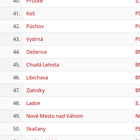
40.
Pruské
IL
41.
Koš
P
42.
Púchov
P
43.
Vydrná
P
44.
Dežerice
B
45.
Chudá Lehota
B
46.
Libichava
B
47.
Zlatníky
B
48.
Ladce
IL
49.
Nové Mesto nad Váhom
N
50.
Skačany
P