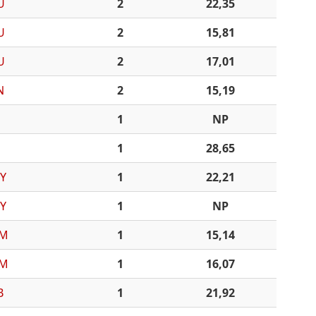
U
2
22,35
U
2
15,81
U
2
17,01
N
2
15,19
1
NP
1
28,65
Y
1
22,21
Y
1
NP
M
1
15,14
M
1
16,07
B
1
21,92