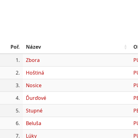
Poř.
Název
O
1.
Zbora
P
2.
Hoštiná
P
3.
Nosice
P
4.
Ďurďové
P
5.
Stupné
P
6.
Beluša
P
7.
Lúky
P