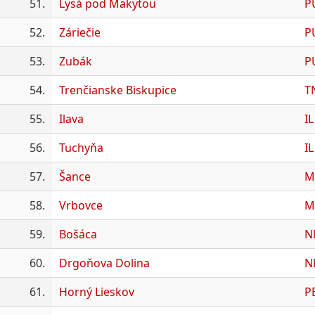
51.
Lysá pod Makytou
P
52.
Záriečie
P
53.
Zubák
P
54.
Trenčianske Biskupice
T
55.
Ilava
IL
56.
Tuchyňa
IL
57.
Šance
M
58.
Vrbovce
M
59.
Bošáca
N
60.
Drgoňova Dolina
N
61.
Horný Lieskov
P