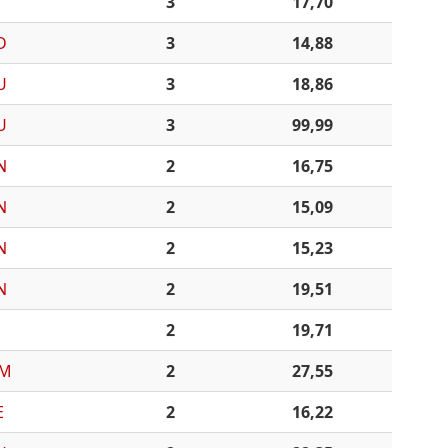
3
17,70
D
3
14,88
U
3
18,86
U
3
99,99
N
2
16,75
N
2
15,09
N
2
15,23
N
2
19,51
2
19,71
M
2
27,55
E
2
16,22