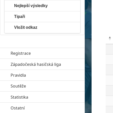
Nejlepší výsledky
Tipaři
Vložit odkaz
Registrace
Západočeská hasičská liga
click to expand contents
Pravidla
click to expand contents
Soutěže
click to expand contents
Statistika
click to expand contents
Ostatní
click to expand contents