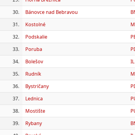
30.
Bánovce nad Bebravou
B
31.
Kostolné
M
32.
Podskalie
P
33.
Poruba
P
34.
Bolešov
IL
35.
Rudník
M
36.
Bystričany
P
37.
Lednica
P
38.
Mostište
P
39.
Rybany
B