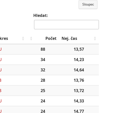
Sloupec
Hledat:
kres
Počet
Nej. čas
U
88
13,57
U
34
14,23
U
32
14,64
B
28
13,76
B
25
13,72
U
24
14,33
U
24
14,77