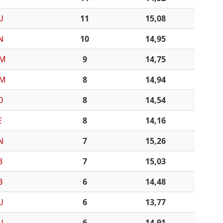
U
11
15,08
N
10
14,95
M
9
14,75
M
8
14,94
D
8
14,54
E
8
14,16
N
7
15,26
B
7
15,03
B
6
14,48
U
6
13,77
U
6
14,91