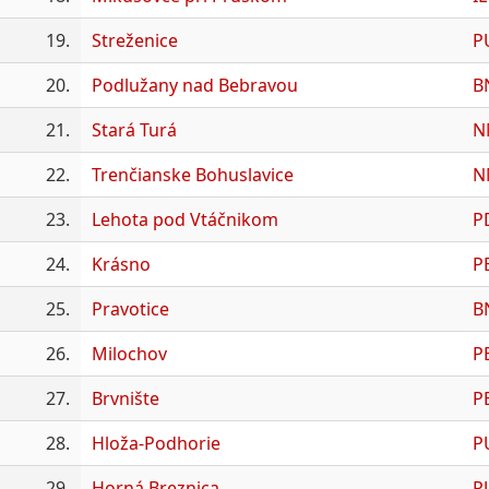
19.
Streženice
P
20.
Podlužany nad Bebravou
B
21.
Stará Turá
N
22.
Trenčianske Bohuslavice
N
23.
Lehota pod Vtáčnikom
P
24.
Krásno
P
25.
Pravotice
B
26.
Milochov
P
27.
Brvnište
P
28.
Hloža-Podhorie
P
29.
Horná Breznica
P