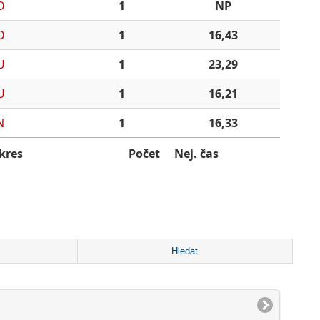
D
1
NP
D
1
16,43
U
1
23,29
U
1
16,21
N
1
16,33
kres
Počet
Nej. čas
Hledat