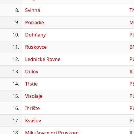
8.
Svinná
T
9.
Poriadie
M
10.
Dohňany
P
11.
Ruskovce
B
12.
Lednické Rovne
P
13.
Dulov
IL
14.
Tŕstie
P
15.
Visolaje
P
16.
Ihrište
P
17.
Kvašov
P
18.
Mikušovce pri Pruskom
IL