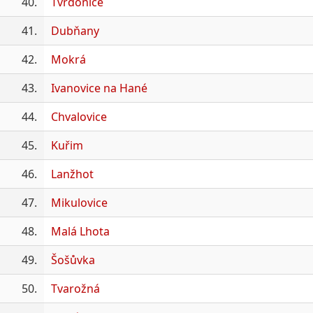
40.
Tvrdonice
41.
Dubňany
42.
Mokrá
43.
Ivanovice na Hané
44.
Chvalovice
45.
Kuřim
46.
Lanžhot
47.
Mikulovice
48.
Malá Lhota
49.
Šošůvka
50.
Tvarožná