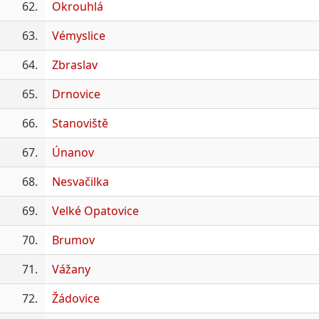
62.
Okrouhlá
63.
Vémyslice
64.
Zbraslav
65.
Drnovice
66.
Stanoviště
67.
Únanov
68.
Nesvačilka
69.
Velké Opatovice
70.
Brumov
71.
Vážany
72.
Žádovice