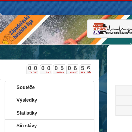
0
0
0
0
0
5
0
6
5
5
6
TÝDNY
DNY
HODIN
MINUT
SEKUND
Soutěže
Výsledky
Statistiky
Síň slávy