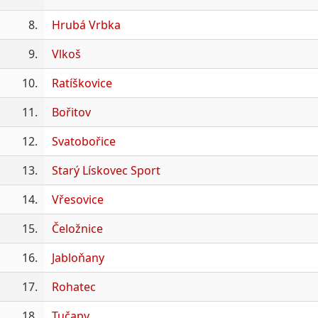
8.
Hrubá Vrbka
9.
Vlkoš
10.
Ratíškovice
11.
Bořitov
12.
Svatobořice
13.
Starý Lískovec Sport
14.
Vřesovice
15.
Čeložnice
16.
Jabloňany
17.
Rohatec
18.
Tučapy