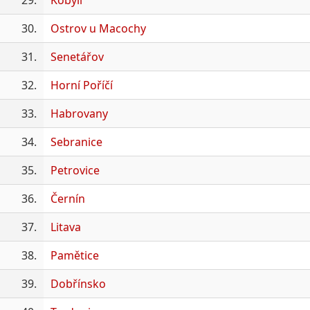
29.
Kobylí
30.
Ostrov u Macochy
31.
Senetářov
32.
Horní Poříčí
33.
Habrovany
34.
Sebranice
35.
Petrovice
36.
Černín
37.
Litava
38.
Pamětice
39.
Dobřínsko