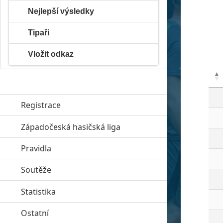
Nejlepší výsledky
Tipaři
Vložit odkaz
Registrace
Západočeská hasičská liga
click to expand contents
Pravidla
click to expand contents
Soutěže
click to expand contents
Statistika
click to expand contents
Ostatní
click to expand contents