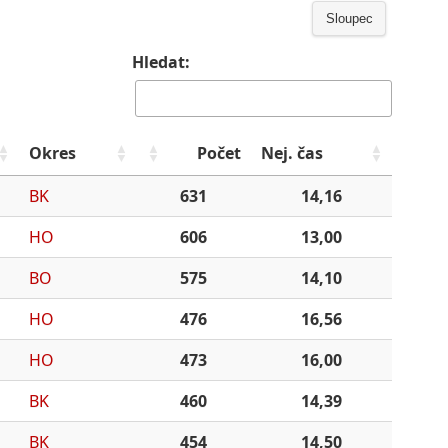
Sloupec
Hledat:
Okres
Počet
Nej. čas
BK
631
14,16
HO
606
13,00
BO
575
14,10
HO
476
16,56
HO
473
16,00
BK
460
14,39
BK
454
14,50