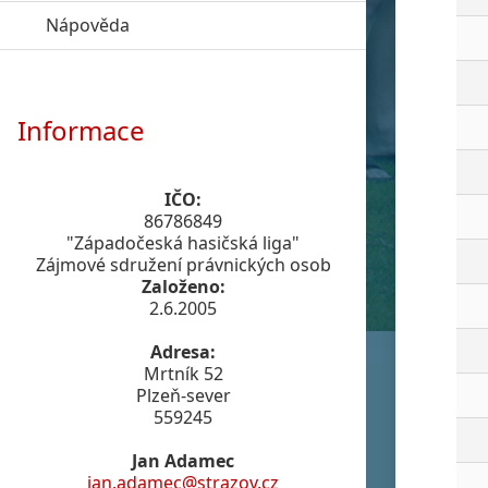
Nápověda
click to expand contents
Informace
IČO:
86786849
"Západočeská hasičská liga"
Zájmové sdružení právnických osob
Založeno:
2.6.2005
Adresa:
Mrtník 52
Plzeň-sever
559245
Jan Adamec
jan.adamec@strazov.cz