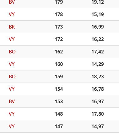
BV
179
19,12
VY
178
15,19
BK
173
16,99
VY
172
16,22
BO
162
17,42
VY
160
14,29
BO
159
18,23
VY
154
16,78
BV
153
16,97
VY
148
17,80
VY
147
14,97