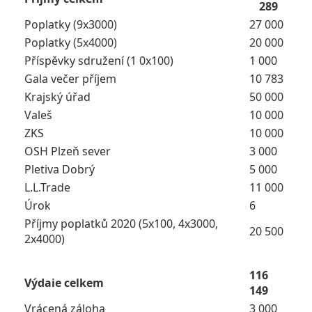
289
Poplatky (9x3000)
27 000
Poplatky (5x4000)
20 000
Příspěvky sdružení (1 0x100)
1 000
Gala večer příjem
10 783
Krajský úřad
50 000
Valeš
10 000
ZKS
10 000
OSH Plzeň sever
3 000
Pletiva Dobrý
5 000
L.L.Trade
11 000
Úrok
6
Příjmy poplatků 2020 (5x100, 4x3000,
20 500
2x4000)
116
Výdaie celkem
149
Vrácená záloha
3 000