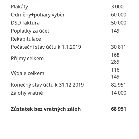
Plakáty
3 000
Odměny+poháry výběr
60 000
DSD faktura
50 000
Poplatky za účet
149
Rekapitulace
Počáteční stav účtu k 1.1.2019
30 811
168
Příjmy celkem
289
116
Výdaje celkem
149
Konečný stav účtu k 31.12.2019
82 951
Zálohy vratné
14 000
Zůstatek bez vratných záloh
68 951