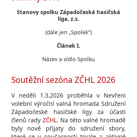
Stanovy spolku Západočeská hasičská
liga, z.s.
(dále jen „Spolek")
Článek I.
Název a sídlo Spolku
Soutěžní sezóna ZČHL 2026
V neděli 1.3.2026 proběhla v Nevřeni
volební výroční valná hromada Sdružení
Západočeské hasičské ligy za účasti
členů rady
ZČHL
. Na této valné hromadě
byly nově přijaty do sdružení sbory,
které se v současnosti trvale a aktivně