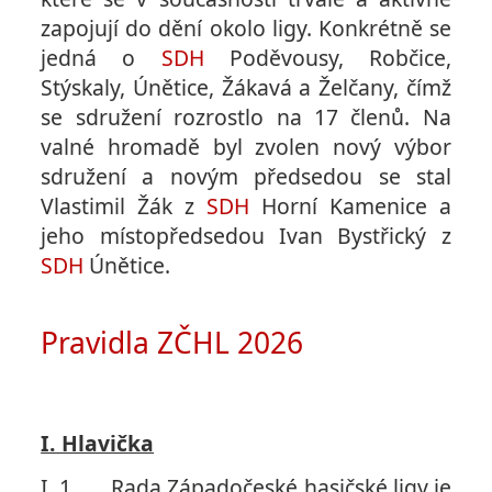
zapojují do dění okolo ligy. Konkrétně se
jedná o
SDH
Poděvousy, Robčice,
Stýskaly, Únětice, Žákavá a Želčany, čímž
se sdružení rozrostlo na 17 členů. Na
valné hromadě byl zvolen nový výbor
sdružení a novým předsedou se stal
Vlastimil Žák z
SDH
Horní Kamenice a
jeho místopředsedou Ivan Bystřický z
SDH
Únětice.
Pravidla ZČHL 2026
I. Hlavička
I. 1. Rada Západočeské hasičské ligy je