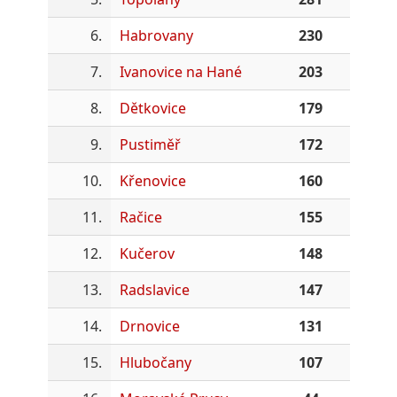
6.
Habrovany
230
7.
Ivanovice na Hané
203
8.
Dětkovice
179
9.
Pustiměř
172
10.
Křenovice
160
11.
Račice
155
12.
Kučerov
148
13.
Radslavice
147
14.
Drnovice
131
15.
Hlubočany
107