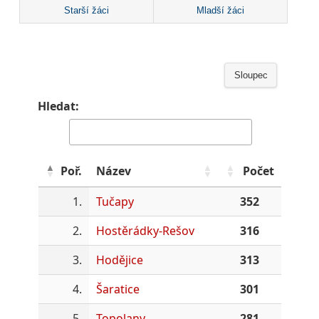
Starší žáci
Mladší žáci
Sloupec
Hledat:
Poř.
Název
Počet
1.
Tučapy
352
2.
Hostěrádky-Rešov
316
3.
Hodějice
313
4.
Šaratice
301
5.
Topolany
281