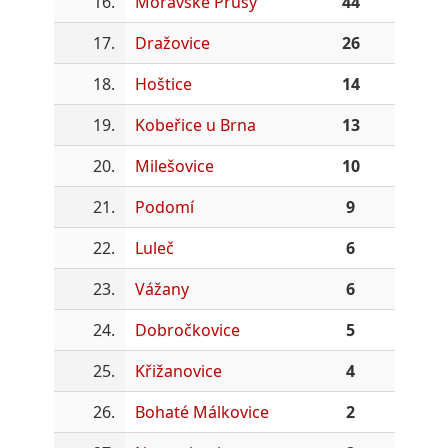
16.
Moravské Prusy
44
17.
Dražovice
26
18.
Hoštice
14
19.
Kobeřice u Brna
13
20.
Milešovice
10
21.
Podomí
9
22.
Luleč
6
23.
Vážany
6
24.
Dobročkovice
5
25.
Křižanovice
4
26.
Bohaté Málkovice
2