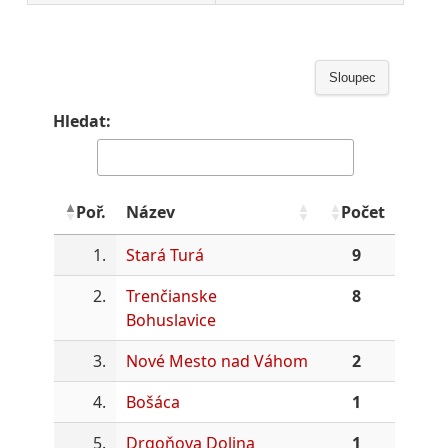
Sloupec
Hledat:
Poř.
Název
Počet
1.
Stará Turá
9
2.
Trenčianske
8
Bohuslavice
3.
Nové Mesto nad Váhom
2
4.
Bošáca
1
5.
Drgoňova Dolina
1