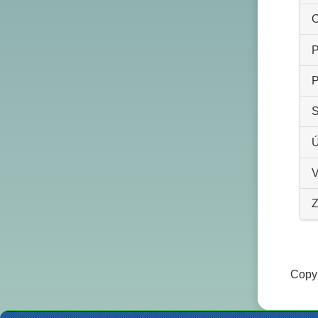
O
P
P
S
Ú
V
Z
Copyr