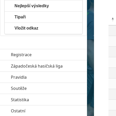
Nejlepší výsledky
Tipaři
Vložit odkaz
Registrace
Západočeská hasičská liga
click to expand contents
Pravidla
click to expand contents
Soutěže
click to expand contents
Statistika
click to expand contents
Ostatní
click to expand contents