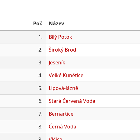
Poř.
Název
1.
Bílý Potok
2.
Široký Brod
3.
Jeseník
4.
Velké Kunětice
5.
Lipová-lázně
6.
Stará Červená Voda
7.
Bernartice
8.
Černá Voda
9.
Vlčice