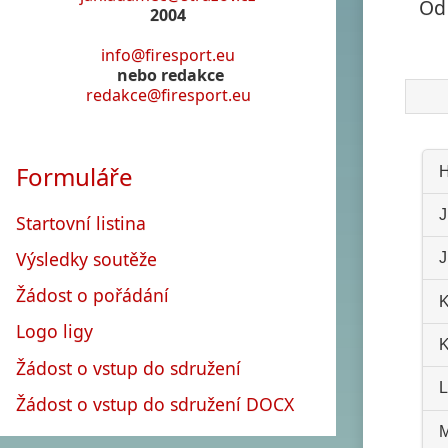
Od
2004
info@firesport.eu
nebo redakce
redakce@firesport.eu
Formuláře
H
J
Startovní listina
Výsledky soutěže
J
Žádost o pořádání
K
Logo ligy
K
Žádost o vstup do sdružení
L
Žádost o vstup do sdružení DOCX
M