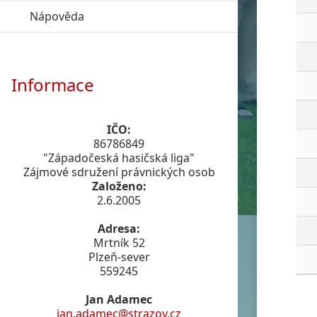
Nápověda
click to expand contents
Informace
IČO:
86786849
"Západočeská hasičská liga"
Zájmové sdružení právnických osob
Založeno:
2.6.2005
Adresa:
Mrtník 52
Plzeň-sever
559245
Jan Adamec
jan.adamec@strazov.cz