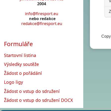
V
2004
Z
info@firesport.eu
nebo redakce
redakce@firesport.eu
Copyr
Formuláře
Startovní listina
Výsledky soutěže
Žádost o pořádání
Logo ligy
Žádost o vstup do sdružení
Žádost o vstup do sdružení DOCX