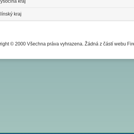
ysočina kraj
línský kraj
ight © 2000 Všechna práva vyhrazena. Žádná z částí webu Fire