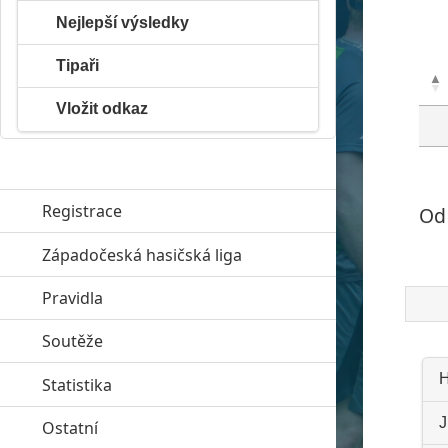
Nejlepší výsledky
Tipaři
Vložit odkaz
Registrace
Od 
Západočeská hasičská liga
click to expand contents
Pravidla
click to expand contents
Soutěže
click to expand contents
H
Statistika
click to expand contents
J
Ostatní
click to expand contents