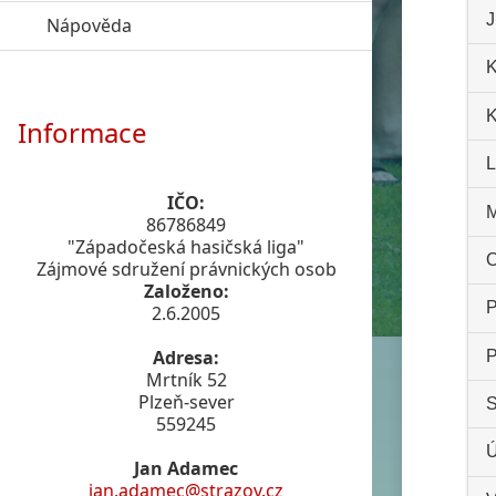
J
Nápověda
click to expand contents
K
K
Informace
L
IČO:
M
86786849
"Západočeská hasičská liga"
O
Zájmové sdružení právnických osob
Založeno:
P
2.6.2005
Adresa:
P
Mrtník 52
Plzeň-sever
S
559245
Ú
Jan Adamec
jan.adamec@strazov.cz