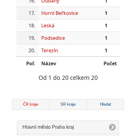
16.
Dubany
1
17.
Horní Beřkovice
1
18.
Leská
1
19.
Podsedice
1
20.
Terezín
1
Poř.
Název
Počet
Od 1 do 20 celkem 20
ČR kraje
SR kraje
Hledat
Hlavní město Praha kraj