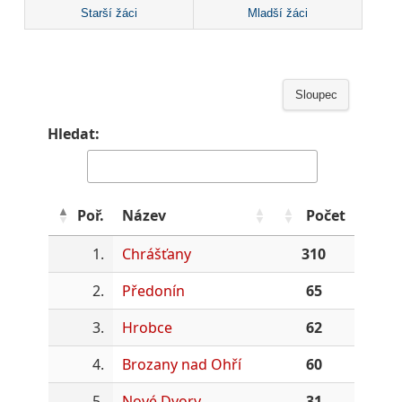
Starší žáci
Mladší žáci
Sloupec
Hledat:
Poř.
Název
Počet
1.
Chrášťany
310
2.
Předonín
65
3.
Hrobce
62
4.
Brozany nad Ohří
60
5.
Nové Dvory
31