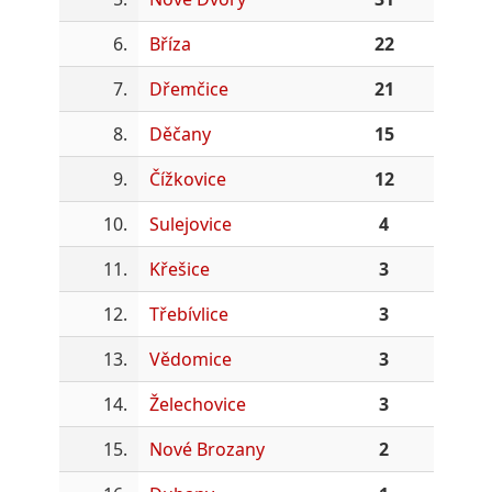
6.
Bříza
22
7.
Dřemčice
21
8.
Děčany
15
9.
Čížkovice
12
10.
Sulejovice
4
11.
Křešice
3
12.
Třebívlice
3
13.
Vědomice
3
14.
Želechovice
3
15.
Nové Brozany
2