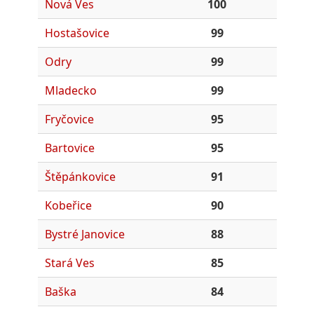
Nová Ves
100
Hostašovice
99
Odry
99
Mladecko
99
Fryčovice
95
Bartovice
95
Štěpánkovice
91
Kobeřice
90
Bystré Janovice
88
Stará Ves
85
Baška
84