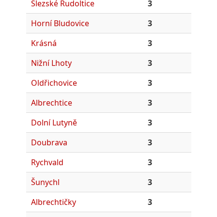
Slezské Rudoltice
3
Horní Bludovice
3
Krásná
3
Nižní Lhoty
3
Oldřichovice
3
Albrechtice
3
Dolní Lutyně
3
Doubrava
3
Rychvald
3
Šunychl
3
Albrechtičky
3