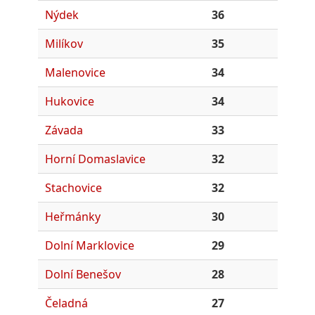
Nýdek
36
Milíkov
35
Malenovice
34
Hukovice
34
Závada
33
Horní Domaslavice
32
Stachovice
32
Heřmánky
30
Dolní Marklovice
29
Dolní Benešov
28
Čeladná
27