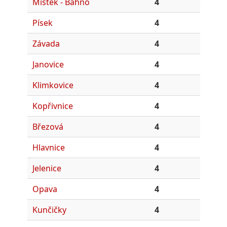
Místek - Bahno
4
Písek
4
Závada
4
Janovice
4
Klimkovice
4
Kopřivnice
4
Březová
4
Hlavnice
4
Jelenice
4
Opava
4
Kunčičky
4