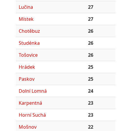
Lučina
27
Místek
27
Chotěbuz
26
Studénka
26
Tošovice
26
Hrádek
25
Paskov
25
Dolní Lomná
24
Karpentná
23
Horní Suchá
23
Mošnov
22