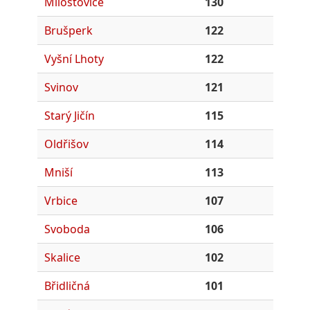
Milostovice
130
Brušperk
122
Vyšní Lhoty
122
Svinov
121
Starý Jičín
115
Oldřišov
114
Mniší
113
Vrbice
107
Svoboda
106
Skalice
102
Břidličná
101