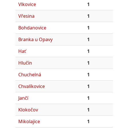
Vlkovice
1
Vřesina
1
Bohdanovice
1
Branka u Opavy
1
Hať
1
Hlučín
1
Chuchelná
1
Chvalíkovice
1
Jančí
1
Klokočov
1
Mikolajice
1