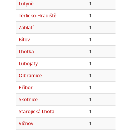
Lutyně
1
Těrlicko-Hradiště
1
Záblatí
1
Bítov
1
Lhotka
1
Lubojaty
1
Olbramice
1
Příbor
1
Skotnice
1
Starojická Lhota
1
Vlčnov
1