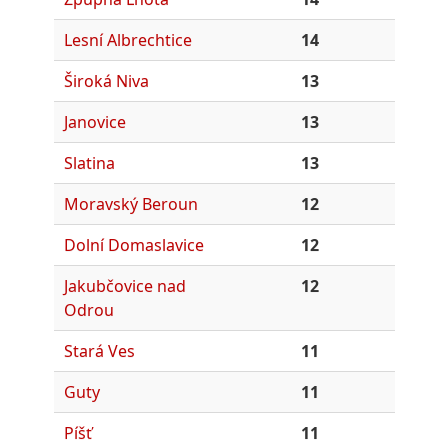
Lesní Albrechtice
14
Široká Niva
13
Janovice
13
Slatina
13
Moravský Beroun
12
Dolní Domaslavice
12
Jakubčovice nad
12
Odrou
Stará Ves
11
Guty
11
Píšť
11