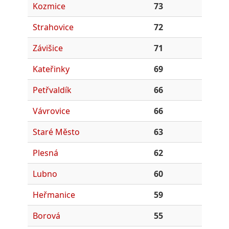
Kozmice
73
Strahovice
72
Závišice
71
Kateřinky
69
Petřvaldík
66
Vávrovice
66
Staré Město
63
Plesná
62
Lubno
60
Heřmanice
59
Borová
55