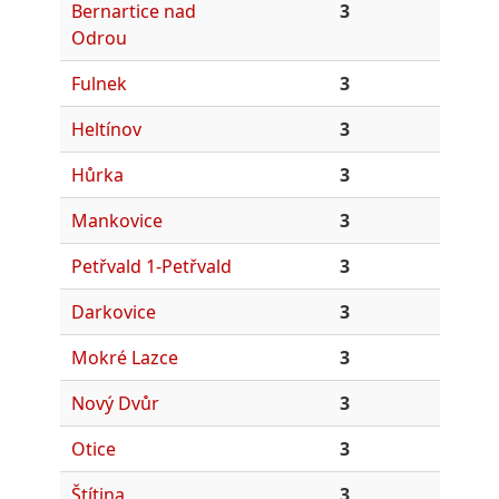
Bernartice nad
3
Odrou
Fulnek
3
Heltínov
3
Hůrka
3
Mankovice
3
Petřvald 1-Petřvald
3
Darkovice
3
Mokré Lazce
3
Nový Dvůr
3
Otice
3
Štítina
3