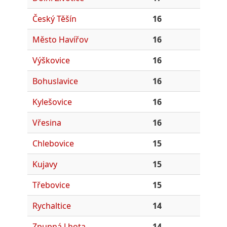
Český Těšín
16
Město Havířov
16
Výškovice
16
Bohuslavice
16
Kylešovice
16
Vřesina
16
Chlebovice
15
Kujavy
15
Třebovice
15
Rychaltice
14
Zpupná Lhota
14