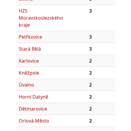
HZS
3
Moravskoslezského
kraje
Petřkovice
3
Stará Bělá
3
Karlovice
2
Kněžpole
2
Úvalno
2
Horní Datyně
2
Dětmarovice
2
Orlová-Město
2