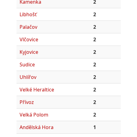
Kamenka
2
Libhošť
2
Palačov
2
Vlčovice
2
Kyjovice
2
Sudice
2
Uhlířov
2
Velké Heraltice
2
Přívoz
2
Velká Polom
2
Andělská Hora
1