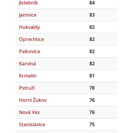
Jistebník
84
Jamnice
83
Hukvaldy
82
Oprechtice
82
Palkovice
82
Karviná
82
Krmelín
81
Pstruží
78
Horní Žukov
76
Nová Ves
76
Stanislavice
75