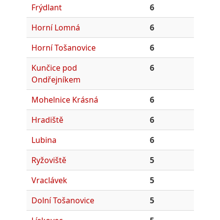
Frýdlant
6
Horní Lomná
6
Horní Tošanovice
6
Kunčice pod
6
Ondřejníkem
Mohelnice Krásná
6
Hradiště
6
Lubina
6
Ryžoviště
5
Vraclávek
5
Dolní Tošanovice
5