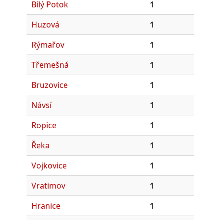
Bílý Potok
1
Huzová
1
Rýmařov
1
Třemešná
1
Bruzovice
1
Návsí
1
Ropice
1
Řeka
1
Vojkovice
1
Vratimov
1
Hranice
1