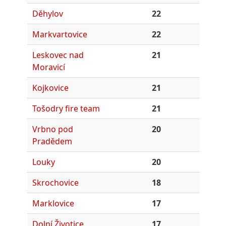
Děhylov
22
Markvartovice
22
Leskovec nad
21
Moravicí
Kojkovice
21
Tošodry fire team
21
Vrbno pod
20
Pradědem
Louky
20
Skrochovice
18
Marklovice
17
Dolní Životice
17