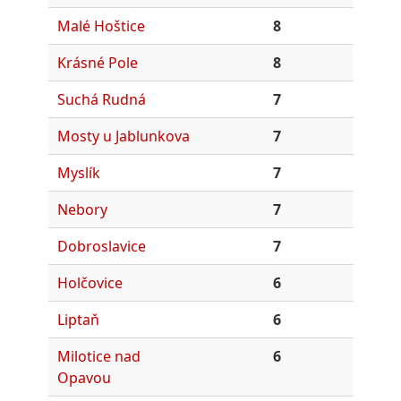
Malé Hoštice
8
Krásné Pole
8
Suchá Rudná
7
Mosty u Jablunkova
7
Myslík
7
Nebory
7
Dobroslavice
7
Holčovice
6
Liptaň
6
Milotice nad
6
Opavou