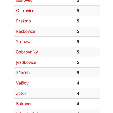
Lískovec
5
Ostravice
5
Pražmo
5
Raškovice
5
Stonava
5
Bobrovníky
5
Jezdkovice
5
Zábřeh
5
Valšov
4
Zátor
4
Bukovec
4