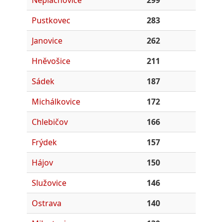
Neplachovice
299
Pustkovec
283
Janovice
262
Hněvošice
211
Sádek
187
Michálkovice
172
Chlebičov
166
Frýdek
157
Hájov
150
Služovice
146
Ostrava
140