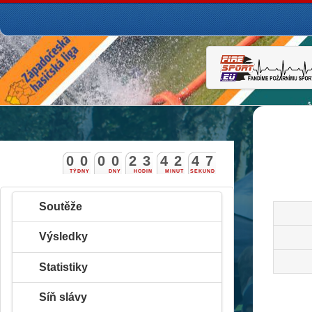
0
0
0
0
2
3
4
2
4
6
TÝDNY
DNY
HODIN
MINUT
SEKUND
Soutěže
Výsledky
Statistiky
Síň slávy