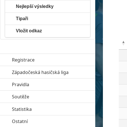
Nejlepší výsledky
Tipaři
Vložit odkaz
Registrace
Západočeská hasičská liga
click to expand contents
Pravidla
click to expand contents
Soutěže
click to expand contents
Statistika
click to expand contents
Ostatní
click to expand contents