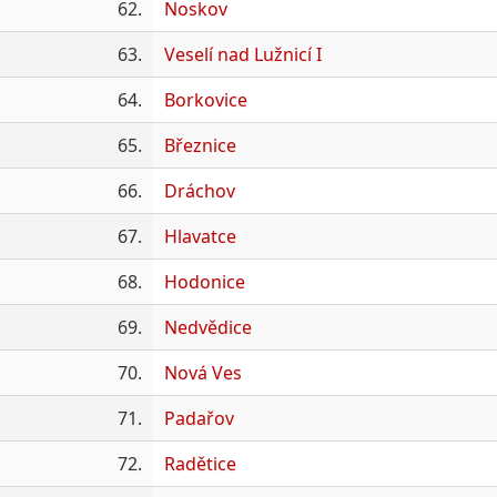
62.
Noskov
63.
Veselí nad Lužnicí I
64.
Borkovice
65.
Březnice
66.
Dráchov
67.
Hlavatce
68.
Hodonice
69.
Nedvědice
70.
Nová Ves
71.
Padařov
72.
Radětice