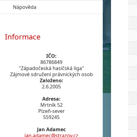
Nápověda
click to expand contents
Informace
IČO:
86786849
"Západočeská hasičská liga"
Zájmové sdružení právnických osob
Založeno:
2.6.2005
Adresa:
Mrtník 52
Plzeň-sever
559245
Jan Adamec
jan.adamec@strazov.cz