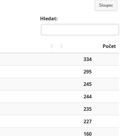
Sloupec
Hledat:
Počet
334
295
245
244
235
227
160