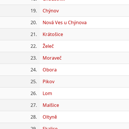
19.
Chýnov
20.
Nová Ves u Chýnova
21.
Krátošice
22.
Želeč
23.
Moraveč
24.
Obora
25.
Pikov
26.
Lom
27.
Malšice
28.
Oltyně
29.
Skalice