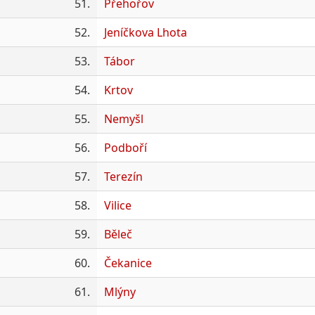
51.
Přehořov
52.
Jeníčkova Lhota
53.
Tábor
54.
Krtov
55.
Nemyšl
56.
Podboří
57.
Terezín
58.
Vilice
59.
Běleč
60.
Čekanice
61.
Mlýny