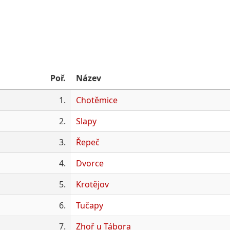
Poř.
Název
1.
Chotěmice
2.
Slapy
3.
Řepeč
4.
Dvorce
5.
Krotějov
6.
Tučapy
7.
Zhoř u Tábora