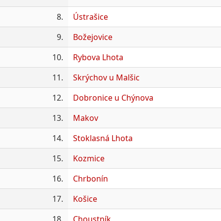
8.
Ústrašice
9.
Božejovice
10.
Rybova Lhota
11.
Skrýchov u Malšic
12.
Dobronice u Chýnova
13.
Makov
14.
Stoklasná Lhota
15.
Kozmice
16.
Chrbonín
17.
Košice
18.
Choustník