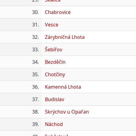
30.
Chabrovice
31.
Vesce
32.
Zárybničná Lhota
33.
Šebířov
34.
Bezděčín
35.
Chotčiny
36.
Kamenná Lhota
37.
Budislav
38.
Skrýchov u Opařan
39.
Náchod