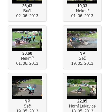
36,43
19,33
Bučí
Nekmíř
02. 06. 2013
01. 06. 2013
30,60
NP
Nekmíř
Seč
01. 06. 2013
19. 05. 2013
NP
22,85
Seč
Horní Lukavice
19. 05. 2013
18. 05. 2013