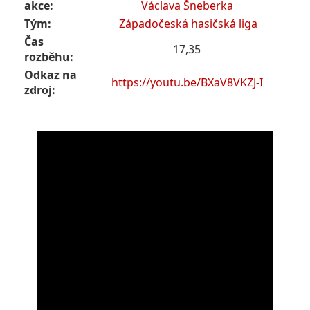
akce:
Václava Šneberka
Tým:
Západočeská hasičská liga
Čas
17,35
rozběhu:
Odkaz na
https://youtu.be/BXaV8VKZJ-I
zdroj: