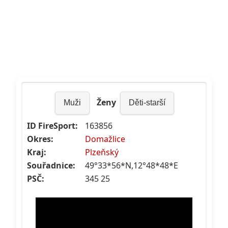
Ženy
Muži
Děti-starší
ID FireSport:
163856
Okres:
Domažlice
Kraj:
Plzeňský
Souřadnice:
49°33*56*N,12°48*48*E
PSČ:
345 25