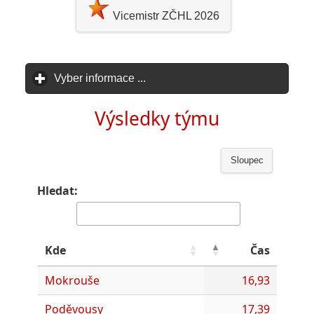
Vicemistr ZČHL 2026
Vyber informace ...
click to expand contents
Výsledky týmu
Sloupec
Hledat:
Kde
Čas
Mokrouše
16,93
Poděvousy
17,39