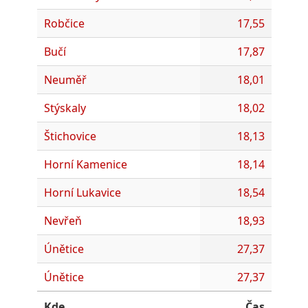
Robčice
17,55
Bučí
17,87
Neuměř
18,01
Stýskaly
18,02
Štichovice
18,13
Horní Kamenice
18,14
Horní Lukavice
18,54
Nevřeň
18,93
Únětice
27,37
Únětice
27,37
Kde
Čas