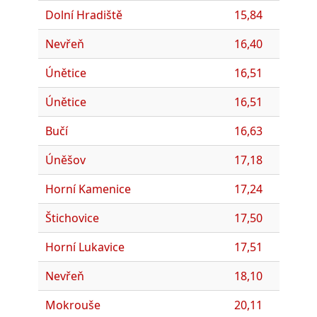
Dolní Hradiště
15,84
Nevřeň
16,40
Únětice
16,51
Únětice
16,51
Bučí
16,63
Úněšov
17,18
Horní Kamenice
17,24
Štichovice
17,50
Horní Lukavice
17,51
Nevřeň
18,10
Mokrouše
20,11