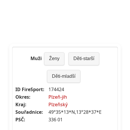
Muži
Ženy
Děti-starší
Děti-mladší
ID FireSport:
174424
Okres:
Plzeň-jih
Kraj:
Plzeňský
Souřadnice:
49°35*13*N,13°28*37*E
PSČ:
336 01