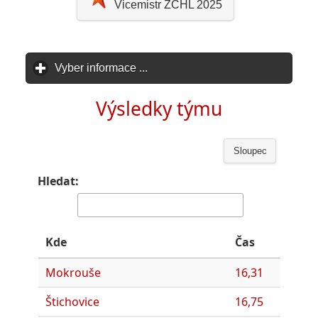
Vicemistr ZČHL 2025
Vyber informace ...
click to expand contents
Výsledky týmu
Sloupec
Hledat:
Kde
Čas
Mokrouše
16,31
Štichovice
16,75