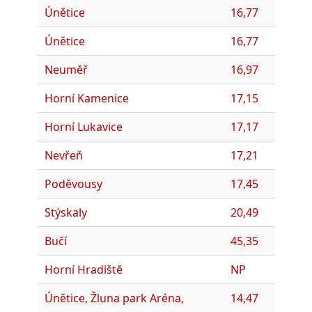
Únětice
16,77
Únětice
16,77
Neuměř
16,97
Horní Kamenice
17,15
Horní Lukavice
17,17
Nevřeň
17,21
Poděvousy
17,45
Stýskaly
20,49
Bučí
45,35
Horní Hradiště
NP
Únětice, Žluna park Aréna,
14,47