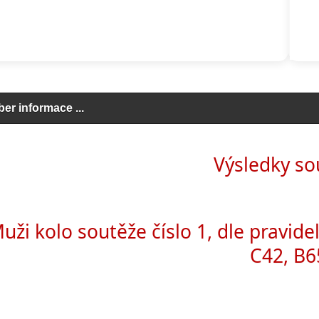
ber informace ...
click to expand contents
Výsledky so
uži kolo soutěže číslo 1, dle pravidel
C42, B6