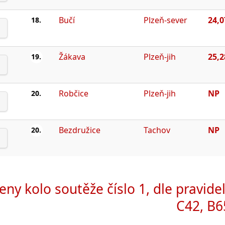
Bučí
Plzeň-sever
24,0
18.
Žákava
Plzeň-jih
25,2
19.
Robčice
Plzeň-jih
NP
20.
Bezdružice
Tachov
NP
20.
eny kolo soutěže číslo 1, dle pravidel
C42, B6