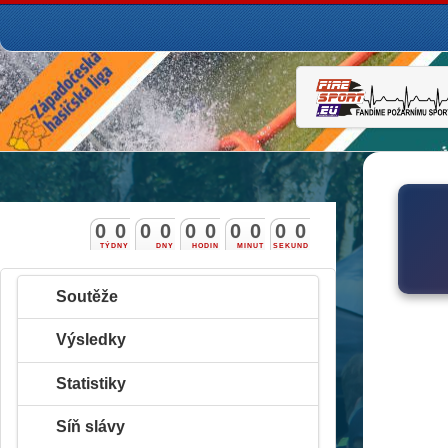
0
0
0
0
0
0
0
0
0
0
TÝDNY
DNY
HODIN
MINUT
SEKUND
Soutěže
Výsledky
Statistiky
Síň slávy