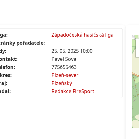
iga:
Západočeská hasičská liga
tránky pořadatele:
dy:
25. 05. 2025 10:00
ontakt:
Pavel Sova
elefon:
775655463
kres:
Plzeň-sever
raj:
Plzeňský
adal:
Redakce FireSport