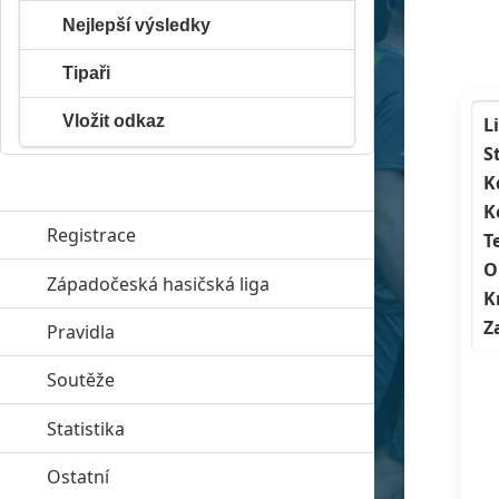
Nejlepší výsledky
Tipaři
Vložit odkaz
L
S
K
K
Registrace
T
O
Západočeská hasičská liga
click to expand contents
K
Z
Pravidla
click to expand contents
Soutěže
click to expand contents
Statistika
click to expand contents
Ostatní
click to expand contents