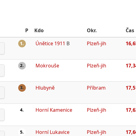
P
Kdo
Okr.
Čas
Únětice 1911
B
Plzeň-jih
16,6
1.
Mokrouše
Plzeň-jih
17,3
2.
Hlubyně
Příbram
17,5
3.
Horní Kamenice
Plzeň-jih
17,6
4.
Horní Lukavice
Plzeň-jih
17,6
5.