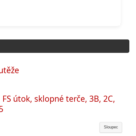
utěže
 FS útok, sklopné terče, 3B, 2C,
5
Sloupec