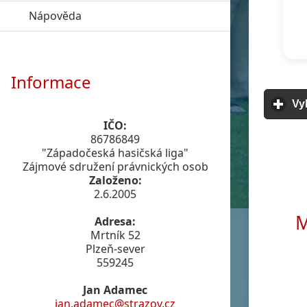
Nápověda
click to expand contents
Informace
Vy
IČO:
86786849
"Západočeská hasičská liga"
Zájmové sdružení právnických osob
Založeno:
2.6.2005
M
Adresa:
Mrtník 52
Plzeň-sever
559245
Jan Adamec
jan.adamec@strazov.cz