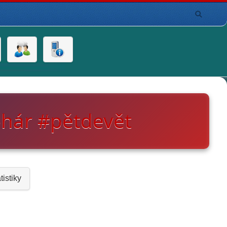
ohár #pětdevět
tistiky