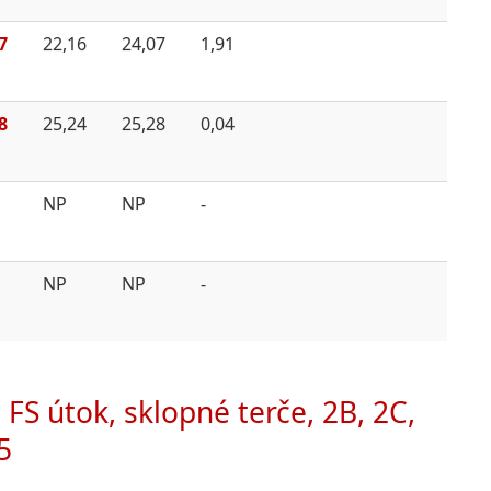
7
22,16
24,07
1,91
8
25,24
25,28
0,04
NP
NP
-
NP
NP
-
 FS útok, sklopné terče, 2B, 2C,
5