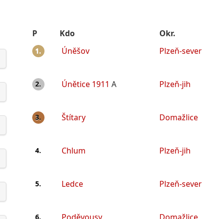
P
Kdo
Okr.
Úněšov
Plzeň-sever
1.
Únětice 1911
A
Plzeň-jih
2.
Štítary
Domažlice
3.
Chlum
Plzeň-jih
4.
Ledce
Plzeň-sever
5.
Poděvousy
Domažlice
6.