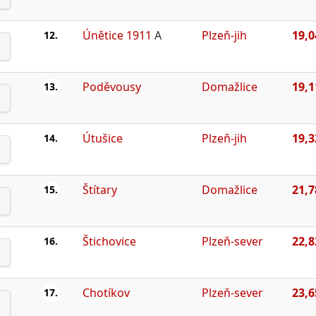
Únětice 1911
A
Plzeň-jih
19,0
12.
Poděvousy
Domažlice
19,1
13.
Útušice
Plzeň-jih
19,3
14.
Štítary
Domažlice
21,7
15.
Štichovice
Plzeň-sever
22,8
16.
Chotíkov
Plzeň-sever
23,6
17.