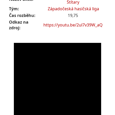
Štítary
Tým:
Západočeská hasičská liga
Čas rozběhu:
19,75
Odkaz na
https://youtu.be/2ul7v39W_aQ
zdroj: