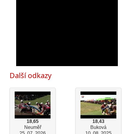
Další odkazy
18,65
18,43
Neuměř
Buková
25. 07. 2026
10. 08. 2025