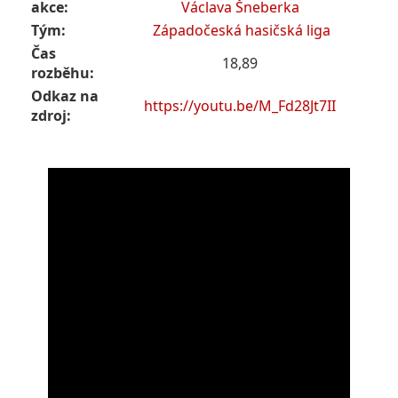
akce:
Václava Šneberka
Tým:
Západočeská hasičská liga
Čas
18,89
rozběhu:
Odkaz na
https://youtu.be/M_Fd28Jt7II
zdroj: