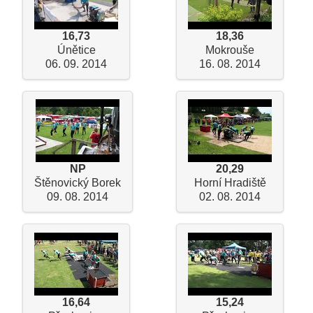
16,73
18,36
Únětice
Mokrouše
06. 09. 2014
16. 08. 2014
NP
20,29
Štěnovický Borek
Horní Hradiště
09. 08. 2014
02. 08. 2014
16,64
15,24