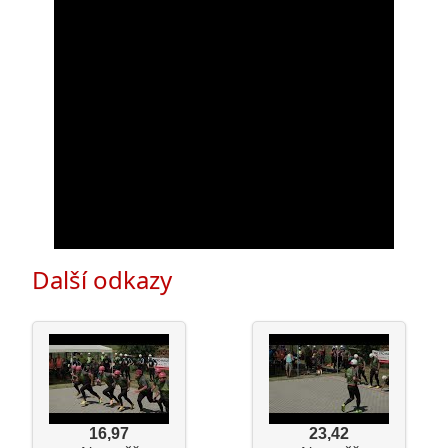
Další odkazy
16,97
23,42