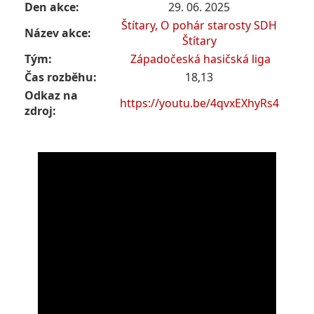
Den akce:
29. 06. 2025
Štítary, O pohár starosty SDH
Název akce:
Štítary
Tým:
Západočeská hasičská liga
Čas rozběhu:
18,13
Odkaz na
https://youtu.be/4qvxEXhyRs4
zdroj: