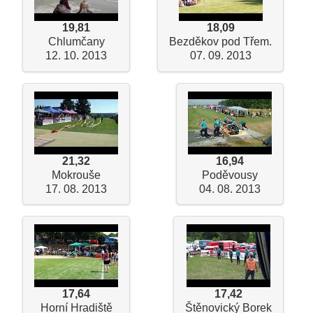
19,81
18,09
Chlumčany
Bezděkov pod Třem.
12. 10. 2013
07. 09. 2013
21,32
16,94
Mokrouše
Poděvousy
17. 08. 2013
04. 08. 2013
17,64
17,42
Horní Hradiště
Štěnovický Borek