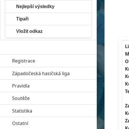
Nejlepší výsledky
Tipaři
Vložit odkaz
L
M
Registrace
O
K
Západočeská hasičská liga
click to expand contents
K
K
Pravidla
click to expand contents
T
Soutěže
click to expand contents
Z
Statistika
click to expand contents
K
Z
Ostatní
click to expand contents
K