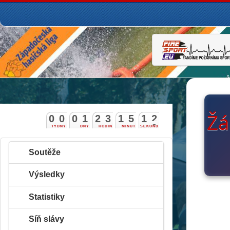
Žá
0
0
0
1
2
3
1
5
1
1
2
TÝDNY
DNY
HODIN
MINUT
SEKUND
Soutěže
Výsledky
Statistiky
Síň slávy