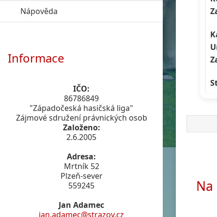
Z
Nápověda
click to expand contents
K
U
Informace
Z
S
IČO:
86786849
"Západočeská hasičská liga"
Zájmové sdružení právnických osob
Založeno:
2.6.2005
Adresa:
Mrtník 52
Plzeň-sever
Na 
559245
Jan Adamec
jan.adamec@strazov.cz