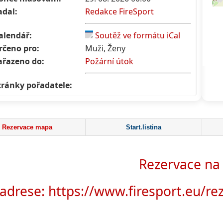
adal:
Redakce FireSport
alendář:
Soutěž ve formátu iCal
rčeno pro:
Muži, Ženy
ařazeno do:
Požární útok
tránky pořadatele:
Rezervace mapa
Start.listina
Rezervace na
adrese:
https://www.firesport.eu/r