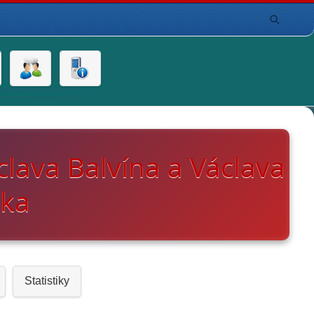
lava Balvína a Václava
rka
Statistiky