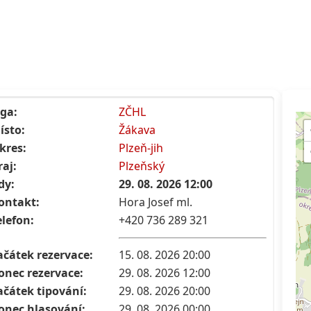
iga:
ZČHL
ísto:
Žákava
kres:
Plzeň-jih
raj:
Plzeňský
dy:
29. 08. 2026 12:00
ontakt:
Hora Josef ml.
elefon:
+420 736 289 321
ačátek rezervace:
15. 08. 2026 20:00
onec rezervace:
29. 08. 2026 12:00
ačátek tipování:
29. 08. 2026 20:00
onec hlasování:
29. 08. 2026 00:00