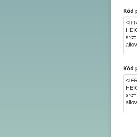
Kód p
Kód p