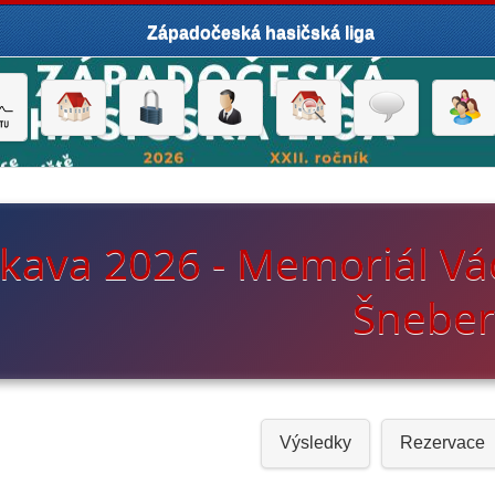
Západočeská hasičská liga
kava 2026 - Memoriál Vác
Šnebe
Výsledky
Rezervace